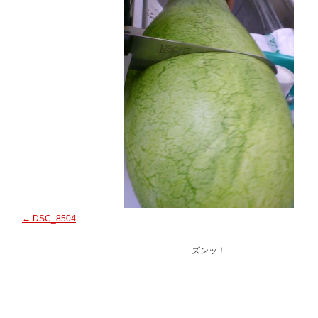
DSC_8504
ズンッ！