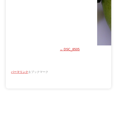
DSC_8505
パーマリンク
をブックマーク
Copyright ATV AOMORI TELEVISION BROADCASTING CO.
All Rights Reserved.