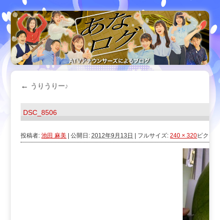
←
うりうりー♪
DSC_8506
投稿者:
池田 麻美
|
公開日:
2012年9月13日
|
フルサイズ:
240 × 320
ピクセ