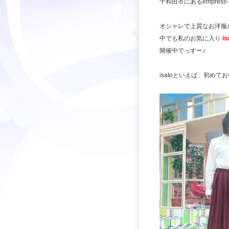
十和田市にあるempress
オシャレで上質なお洋服
中でも私のお気に入り
is
開催中でっすー♪
isatoといえば、初め