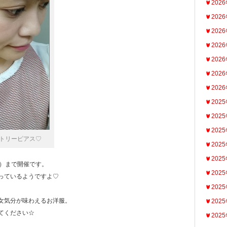
202
202
202
202
202
202
202
202
202
202
トリーピアス♡
202
202
月）まで開催です。
202
っているようですよ♡
202
女気分が味わえるお洋服。
202
てください☆
202