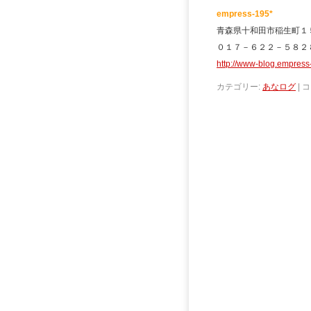
empress-195*
青森県十和田市稲生町１
０１７－６２２－５８２
http://www-blog.empres
カテゴリー:
あなログ
|
コ