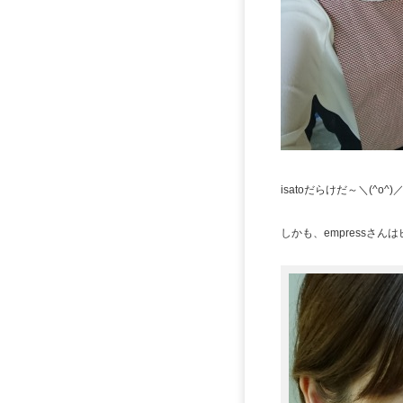
isatoだらけだ～＼(^o^
しかも、empressさん