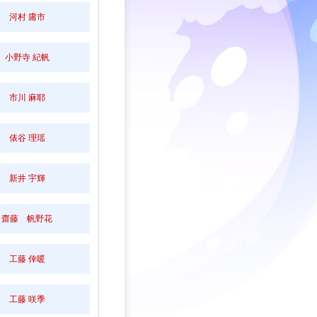
河村 庸市
小野寺 紀帆
市川 麻耶
俵谷 理瑶
新井 宇輝
齋藤 帆野花
工藤 倖暖
工藤 咲季