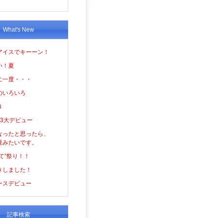
What's New
アイスでキーーン！
い！夏
に一度・・・
のいろいろ
３
の3大デビュー
なったと思ったら、
夏みたいです。
て”祭り！！
きしました！
ースデビュー
記事検索