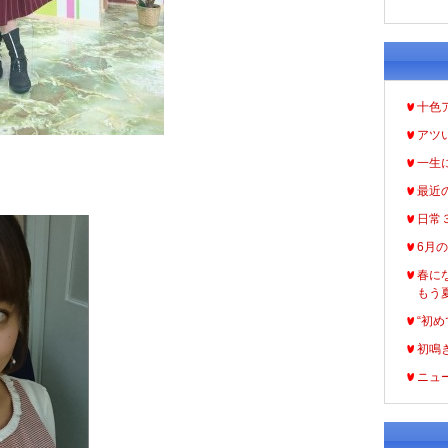
十色
アツ
一生
最近
日常
6月
春に
もう
“初め
初鳴
ニュ