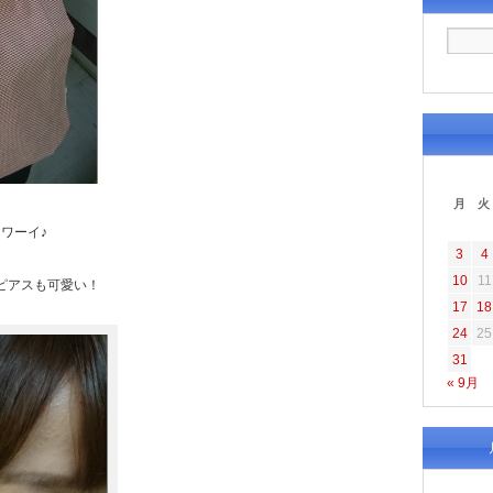
月
火
)／ワーイ♪
3
4
10
11
はピアスも可愛い！
17
18
24
25
31
« 9月