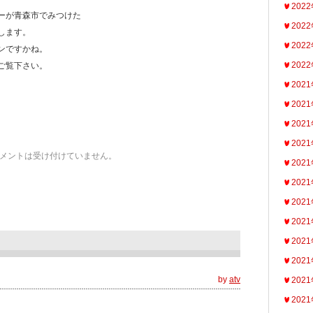
202
ーが青森市でみつけた
202
します。
202
ンですかね。
202
ご覧下さい。
202
202
202
202
メントは受け付けていません。
202
202
202
202
202
202
by
atv
202
202