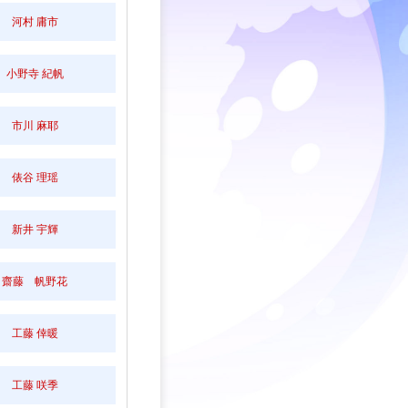
河村 庸市
小野寺 紀帆
市川 麻耶
俵谷 理瑶
新井 宇輝
齋藤 帆野花
工藤 倖暖
工藤 咲季