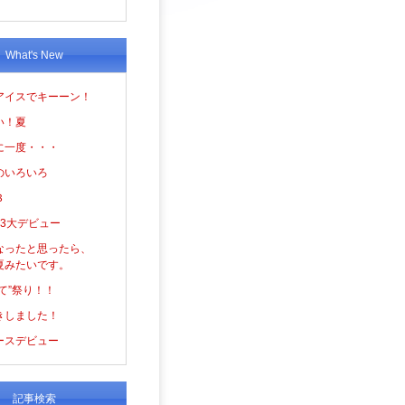
What's New
アイスでキーーン！
い！夏
に一度・・・
のいろいろ
３
の3大デビュー
なったと思ったら、
夏みたいです。
て”祭り！！
きしました！
ースデビュー
記事検索