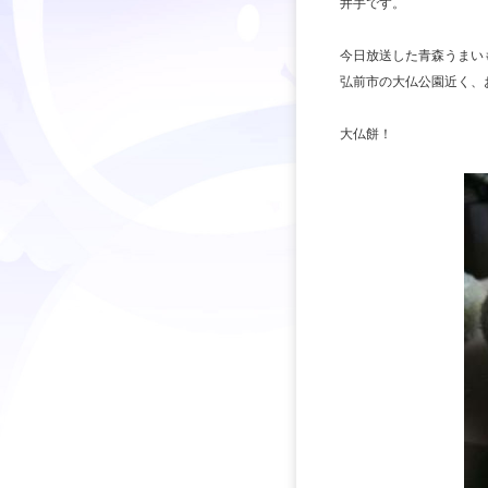
井手です。
今日放送した青森うまい
弘前市の大仏公園近く、
大仏餅！