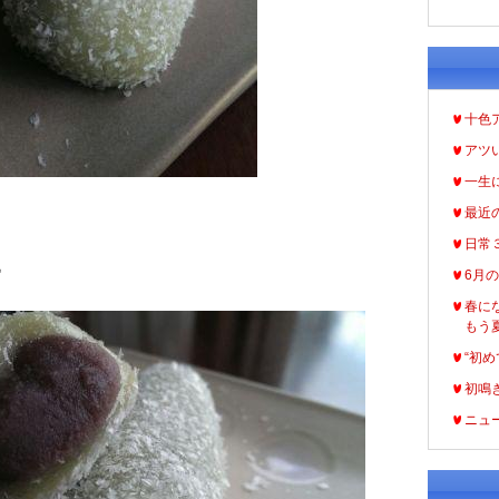
十色
アツ
一生
最近
日常
♪
6月
春に
もう
“初め
初鳴
ニュ