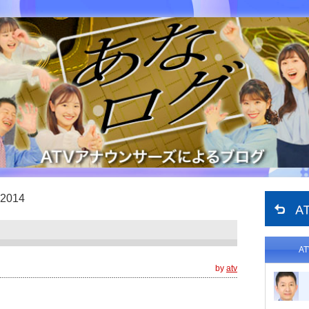
2014
A
by
atv