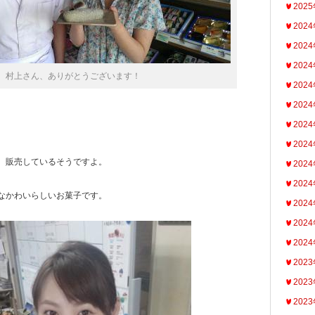
202
202
202
202
村上さん、ありがとうございます！
202
202
202
202
、販売しているそうですよ。
202
202
なかわいらしいお菓子です。
202
202
202
202
202
202