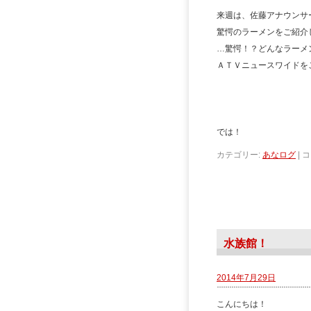
来週は、佐藤アナウンサ
驚愕のラーメンをご紹介
…驚愕！？どんなラーメ
ＡＴＶニュースワイドを
では！
カテゴリー:
あなログ
|
コ
水族館！
2014年7月29日
こんにちは！