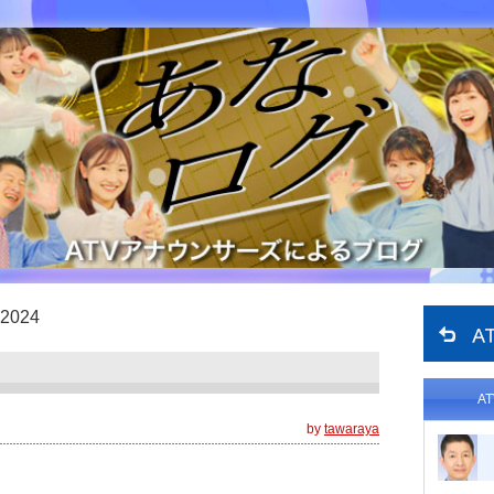
2024
A
by
tawaraya