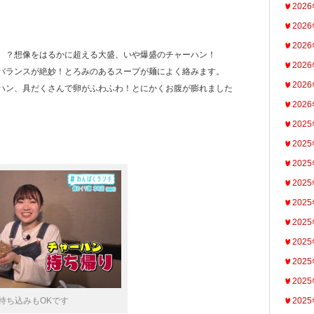
202
202
202
、？想像をはるかに超える大盛、いや爆盛のチャーハン！
202
バランスが絶妙！とろみのあるスープが麺によく絡みます。
202
ハン、具だくさんで卵がふわふわ！とにかくお腹が膨れました
202
202
202
202
202
202
202
202
202
202
持ち込みもOKです
202