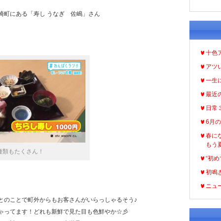
崎町にある「寿し うなぎ 佐嶋」さん
十色
アツ
一生
最近
日常
6月
春に
もう
種類もたくさん！
“初め
初鳴
ニュ
とのことで町外からもお客さんがいらっしゃるそう♪
ゃってます！どれも新鮮で見た目も色鮮やか☆彡