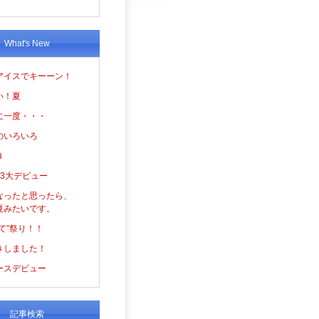
What's New
アイスでキーーン！
い！夏
に一度・・・
のいろいろ
３
の3大デビュー
なったと思ったら、
夏みたいです。
て”祭り！！
きしました！
ースデビュー
記事検索