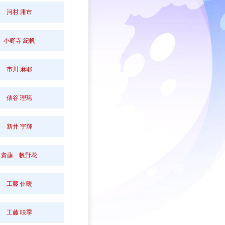
河村 庸市
小野寺 紀帆
市川 麻耶
俵谷 理瑶
新井 宇輝
齋藤 帆野花
工藤 倖暖
工藤 咲季