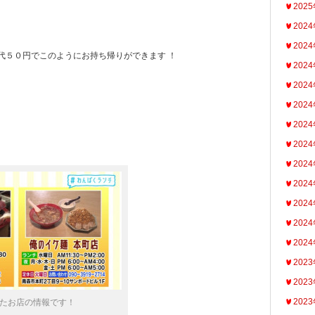
202
202
202
代５０円でこのようにお持ち帰りができます ！
202
202
202
202
202
202
202
202
202
202
202
202
202
たお店の情報です！