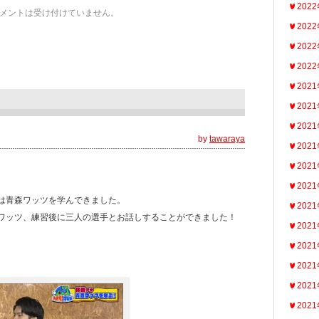
202
メントは受け付けていません。
202
202
202
202
202
202
by
tawaraya
202
202
202
は青森ワッツを学んできました。
202
ワッツ、練習後に三人の選手とお話しすることができました！
202
202
202
202
202