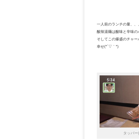
一人前のランチの量、、
酸辣湯麺は酸味と辛味の
そしてこの爆盛のチャー
幸せ(*´▽｀*)
タッパー