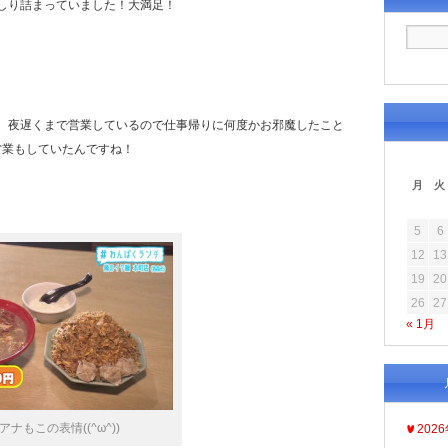
しり詰まっていました！大満足！
、夜遅くまで営業しているので仕事帰りに何度かお邪魔したこと
チ営業もしていたんですね！
月
火
5
6
12
13
19
20
26
27
« 1月
ナもこの表情((^ω^))
202