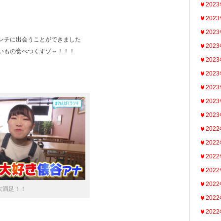
202
202
202
ンチに出会うことができました
202
いもの食べつくすゾ～！！！
202
202
202
202
202
202
202
202
202
202
大満足！！
202
202