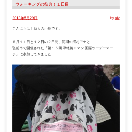
ウォーキングの祭典！１日目
2013年5月29日
by
atv
こんにちは！新人の小島です。
５月１１日と１２日の２日間、同期の河村アナと、
弘前市で開催された「第１５回 津軽路ロマン 国際ツーデーマー
チ」に参加してきました！