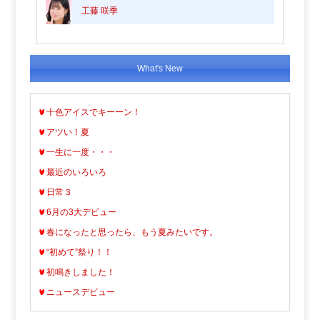
工藤 咲季
What's New
十色アイスでキーーン！
アツい！夏
一生に一度・・・
最近のいろいろ
日常３
6月の3大デビュー
春になったと思ったら、もう夏みたいです。
“初めて”祭り！！
初鳴きしました！
ニュースデビュー