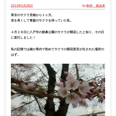
2013年5月28日
by
駒井 亜由美
東京のサクラ見物から１ヶ月。
首を長くして青森のサクラを待っていた私。
４月２８日に八戸市の館鼻公園のサクラが開花したと知り
、その日
に直行しました！
私の記憶では確か県内で初めてサクラの開花宣言が出された場所の
はず。