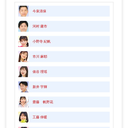
今泉清保
河村 庸市
小野寺 紀帆
市川 麻耶
俵谷 理瑶
新井 宇輝
齋藤 帆野花
工藤 倖暖