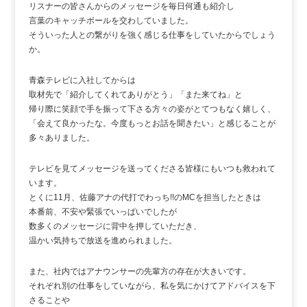
リスナーの皆さんからのメッセージを毎日何通も紹介し
言葉のキャッチボールを交わしていました。
そういった人との繋がりを強く感じる仕事をしていたからでしょう
か。
青森テレビに入社してからは
取材先で「紹介してくれてありがとう」「また来てね」と
帰り際に笑顔で手を振って下さる方々の姿がとてつもなく嬉しく、
「会えて良かったな。今度もっとお話を聞きたい」と感じることが
多々ありました。
テレビを見てメッセージを送ってくださる皆様にもいつも救われて
います。
とくに11月、佐藤アナの代打でわっち!!のMCを担当したときは
本番前、不安や緊張でいっぱいでしたが
数多くのメッセージに背中を押していただき、
温かい気持ちで放送を進められました。
また、社内ではアナウンサーの先輩方の存在が大きいです。
それぞれ別の仕事をしていながら、私を気にかけてアドバイスを下
さることや