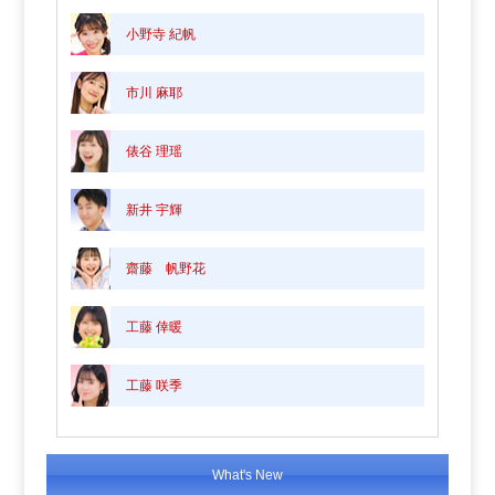
小野寺 紀帆
市川 麻耶
俵谷 理瑶
新井 宇輝
齋藤 帆野花
工藤 倖暖
工藤 咲季
What's New