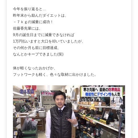
今年を振り返ると…
昨年末から励んだダイエットは、
－７ｋｇの減量に成功！
佐藤香先輩には、
9月の誕生日までに減量できなければ
1万円払いますと大口を叩いていましたが、
その何か月も前に目標達成、
なんとかキープできました(笑)
体が軽くなったおかげか、
フットワークも軽く、色々な取材に出かけました。