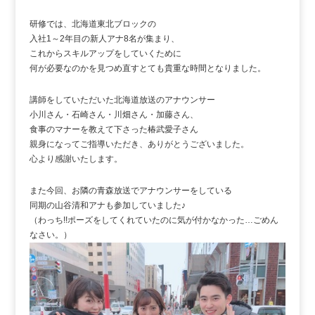
研修では、北海道東北ブロックの
入社1～2年目の新人アナ8名が集まり、
これからスキルアップをしていくために
何が必要なのかを見つめ直すとても貴重な時間となりました。
講師をしていただいた北海道放送のアナウンサー
小川さん・石崎さん・川畑さん・加藤さん、
食事のマナーを教えて下さった椿武愛子さん
親身になってご指導いただき、ありがとうございました。
心より感謝いたします。
また今回、お隣の青森放送でアナウンサーをしている
同期の山谷清和アナも参加していました♪
（わっち!!ポーズをしてくれていたのに気が付かなかった…ごめん
なさい。）