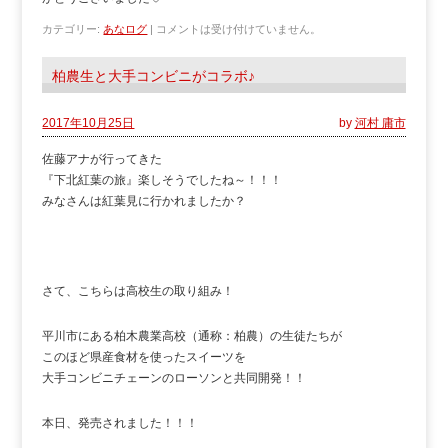
カテゴリー:
あなログ
|
コメントは受け付けていません。
柏農生と大手コンビニがコラボ♪
2017年10月25日
by
河村 庸市
佐藤アナが行ってきた
『下北紅葉の旅』楽しそうでしたね～！！！
みなさんは紅葉見に行かれましたか？
さて、こちらは高校生の取り組み！
平川市にある柏木農業高校（通称：柏農）の生徒たちが
このほど県産食材を使ったスイーツを
大手コンビニチェーンのローソンと共同開発！！
本日、発売されました！！！