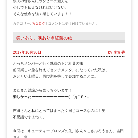
県民の皆さんにラグビーの魅力を
少しでも伝えなければいけない。
そんな使命を強く感じています！！
カテゴリー:
あなログ
|
コメントは受け付けていません。
笑いあり、涙あり＠紅葉の旅
2017年10月30日
by
佐藤 香
わっちメンバーと行く魅惑の下北紅葉の旅！
前回楽しい旅を終えてセンチメンタルになっていた私は、
おととい土曜日、再び満を持して参加することに。
またまた結論から言っちゃいます！
楽しかったーーーーーーーーーー( ´д｀)°・。
吉田さんと私にとってはまったく同じコースなのに！笑
不思議ですよねぇ。
今回は、キューティーブロンズの先川さん＆こさぶろうさん、吉田
さん、私。