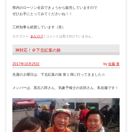
県内のローソン全店できょうから販売していますので
ぜひお手にとってみてくださいね！！
三村知事も絶賛しています（笑）
カテゴリー:
あなログ
|
コメントは受け付けていません。
神対応！＠下北紅葉の旅
2017年10月25日
by
佐藤 香
先週の土曜日は、下北紅葉の旅 第１弾に行ってきました☆
メンバーは、黒石八郎さん、気象予報士の吉田さん、私佐藤です！