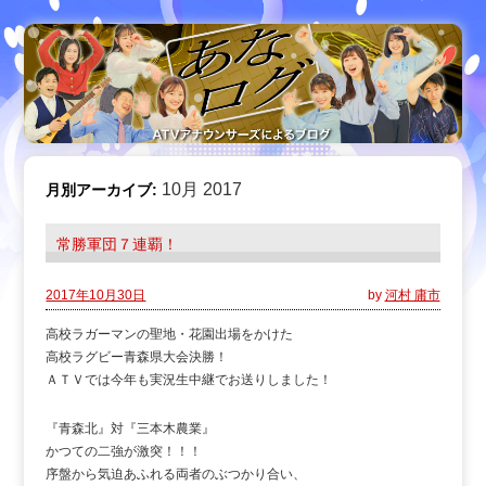
10月 2017
月別アーカイブ:
常勝軍団７連覇！
2017年10月30日
by
河村 庸市
高校ラガーマンの聖地・花園出場をかけた
高校ラグビー青森県大会決勝！
ＡＴＶでは今年も実況生中継でお送りしました！
『青森北』対『三本木農業』
かつての二強が激突！！！
序盤から気迫あふれる両者のぶつかり合い、