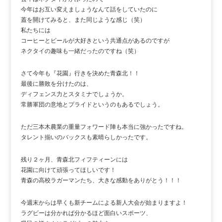
今年はお互い変えましょうなんて話をしていたのに
蓋を開けてみると、また同じような感じ（笑）
私たちには
コーヒーとビールが大好きという共通点があるのですが
ネクタイの趣味も一緒だったのですね（笑）
さて今年も『花園』行きを決めた青森北！！
最後に勝敗を分けたのは、
ディフェンス力とスタミナでしょうか。
常勝軍団の意地とプライドというのもあるでしょう。
ただ三本木農業の重量フォワード陣も本当に強かったですね。
タレント揃いのバックスも素晴らしかったです。
残り２ヶ月、青森北フィフティーンには
花園に向けて頑張ってほしいです！
青森の高校ラガーマンたち、大きな感動をありがとう！！！
今週末からは早くも新チームによる新人大会が始まりますよ！
ラグビーは分かれば分かるほど面白いスポーツ、