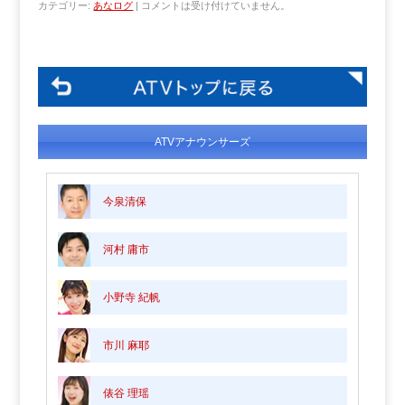
カテゴリー:
あなログ
|
コメントは受け付けていません。
ATVアナウンサーズ
今泉清保
河村 庸市
小野寺 紀帆
市川 麻耶
俵谷 理瑶