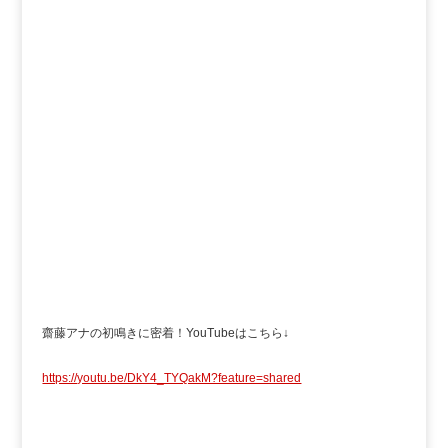
齋藤アナの初鳴きに密着！YouTubeはこちら↓
https://youtu.be/DkY4_TYQakM?feature=shared