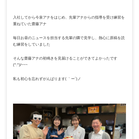
入社してから今泉アナをはじめ、先輩アナからの指導を受け練習を
重ねていた齋藤アナ
毎日お昼のニュースを担当する先輩の隣で見学し、熱心に原稿を読
む練習をしていました
そんな齋藤アナの初鳴きを見届けることができてよかったです
(^.^)/~~~
私も初心を忘れずがんばります( ｀ー´)ノ