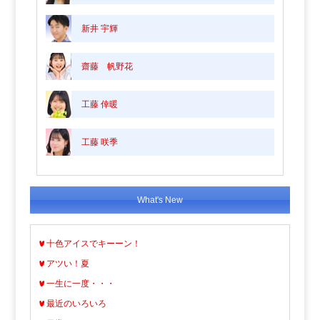
新井 宇輝
齋藤 帆野花
工藤 倖暖
工藤 咲季
What's New
十色アイスでキーーン！
アツい！夏
一生に一度・・・
最近のいろいろ