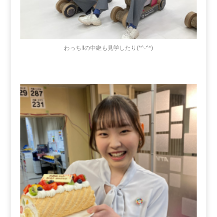
わっち‼の中継も見学したり(*^-^*)