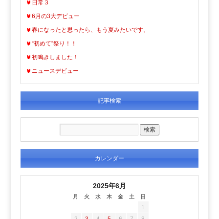
日常３
6月の3大デビュー
春になったと思ったら、もう夏みたいです。
“初めて”祭り！！
初鳴きしました！
ニュースデビュー
記事検索
カレンダー
2025年6月
月
火
水
木
金
土
日
1
2
3
4
5
6
7
8