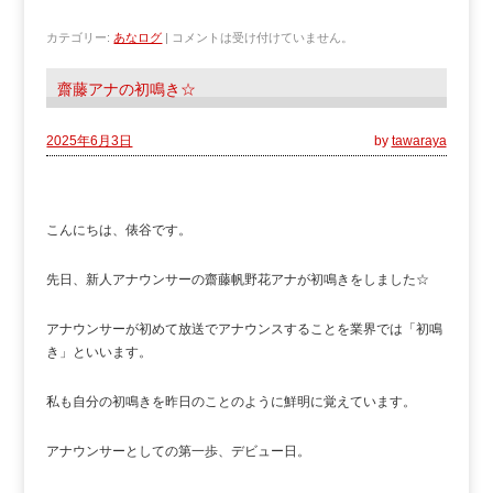
カテゴリー:
あなログ
|
コメントは受け付けていません。
齋藤アナの初鳴き☆
2025年6月3日
by
tawaraya
こんにちは、俵谷です。
先日、新人アナウンサーの齋藤帆野花アナが初鳴きをしました☆
アナウンサーが初めて放送でアナウンスすることを業界では「初鳴
き」といいます。
私も自分の初鳴きを昨日のことのように鮮明に覚えています。
アナウンサーとしての第一歩、デビュー日。