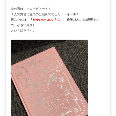
次の週は、ソロデビュー！！
１人で舞台に立つのは初めてでした！ドキドキ！
選んだのは、
「せかいいちのいちご」
（作/林木林、絵/庄野ナホ
コ、小さい書房）
という絵本です。