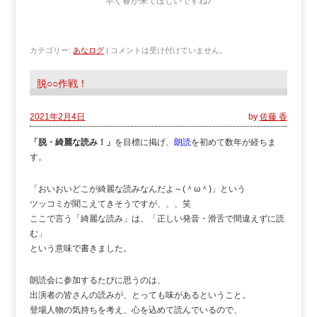
早く春が来てほしいですね♪
カテゴリー:
あなログ
|
コメントは受け付けていません。
脱○○作戦！
2021年2月4日
by
佐藤 香
「脱・綺麗な読み！」
を目標に掲げ、
朗読
を初めて数年が経ちま
す。
「おいおいどこが綺麗な読みなんだよ～(＾ω＾)」という
ツッコミが聞こえてきそうですが、、、笑
ここで言う「綺麗な読み」は、「正しい発音・滑舌で間違えずに読
む」
という意味で書きました。
朗読会に参加するたびに思うのは、
出演者の皆さんの読みが、とっても味があるということ。
登場人物の気持ちを考え、心を込めて読んでいるので、