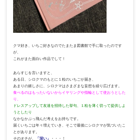
クマ好き、いちご好きなのでたまたま図書館で手に取ったのです
が、
これがまた面白い作品でして！
あらすじを言いますと、
ある日、シロクマのもとに１粒のいちごが届き、
あまりの嬉しさに、シロクマはさまざまな妄想を繰り広げます。
食べるのはもったいないからイヤリングや指輪として使おうとした
り、
ドレスアップして友達を招待した挙句、１粒を薄く切って提供しよ
うとしたり
なかなかぶっ飛んだ考えをお持ちです。
届くいちごは年々増えていき、そこで最後にシロクマが気づいたこ
とがあります。
そのオチが、
「深い」
・・・！