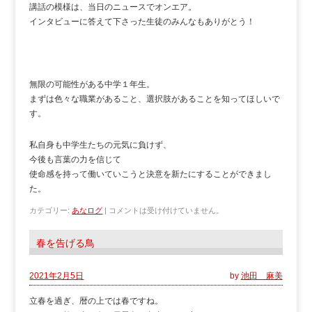
講話の模様は、当日のニュースでオンエア。
インタビューに答えて下さった生徒のみんなもありがとう！
無限の可能性がある中学１年生。
まずは色々な職業があること、選択肢があることを知ってほしいで
す。
私自身も中学生たちの元気に負けず、
今後も言葉の力を信じて
使命感を持って働いていこうと決意を新たにすることができまし
た。
カテゴリー:
あなログ
|
コメントは受け付けていません。
春を告げる鳥
2021年2月5日
by
池田 麻美
立春を過ぎ、暦の上では春ですね。