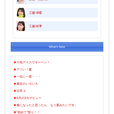
工藤 倖暖
工藤 咲季
What's New
十色アイスでキーーン！
アツい！夏
一生に一度・・・
最近のいろいろ
日常３
6月の3大デビュー
春になったと思ったら、もう夏みたいです。
“初めて”祭り！！