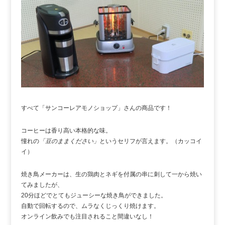
すべて「サンコーレアモノショップ」さんの商品です！
コーヒーは香り高い本格的な味。
憧れの
「豆のままください」
というセリフが言えます。（カッコイ
イ）
焼き鳥メーカーは、生の鶏肉とネギを付属の串に刺して一から焼い
てみましたが、
20分ほどでとてもジューシーな焼き鳥ができました。
自動で回転するので、ムラなくじっくり焼けます。
オンライン飲みでも注目されること間違いなし！