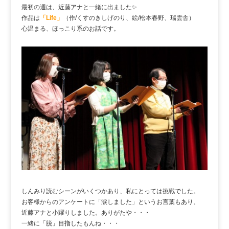
最初の週は、近藤アナと一緒に出ました✨
作品は
「Life」
（作/くすのきしげのり、絵/松本春野、瑞雲舎）
心温まる、ほっこり系のお話です。
しんみり読むシーンがいくつかあり、私にとっては挑戦でした。
お客様からのアンケートに「涙しました」というお言葉もあり、
近藤アナと小躍りしました。ありがたや・・・
一緒に「脱」目指したもんね・・・