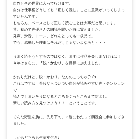
自然とその世界に入って行けます。
自分は仕事柄どうしても「正しく読む」ことに意識がいってしまっ
ていたんです。
もちろん、ベースとして正しく読むことは大事だと思います。
昔、初めて声優さんの朗読を聞いた時は震えました。
発声、滑舌、トーン、どれをとっても一級品で。
でも、感動した理由はそれだけじゃないよなあと・・・
うまく読もうとするのではなく、まずは作品を楽しまなければ！
今年はさらに、
「脱・かおり」
を目標に加えました。
かおりだけど、脱・かおり。なんのこっちゃ(^o^)
これはですね、普段ならついつい自分が読みやすい声・テンション
で
読んでしまいそうになるところをぐっとこらえて封印し、
新しい読み方を見つけよう！！！ということです。
そんな野望を胸に、先月下旬、２週にわたって朗読会に参加してき
ました。
しかもどちらも生演奏付き♪