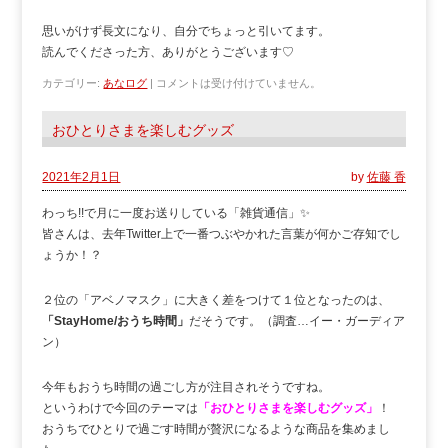
思いがけず長文になり、自分でちょっと引いてます。
読んでくださった方、ありがとうございます♡
カテゴリー:
あなログ
|
コメントは受け付けていません。
おひとりさまを楽しむグッズ
2021年2月1日
by
佐藤 香
わっち!!で月に一度お送りしている「雑貨通信」✨
皆さんは、去年Twitter上で一番つぶやかれた言葉が何かご存知でし
ょうか！？
２位の「アベノマスク」に大きく差をつけて１位となったのは、
「StayHome/おうち時間」
だそうです。（調査…イー・ガーディア
ン）
今年もおうち時間の過ごし方が注目されそうですね。
というわけで今回のテーマは
「おひとりさまを楽しむグッズ」
！
おうちでひとりで過ごす時間が贅沢になるような商品を集めまし