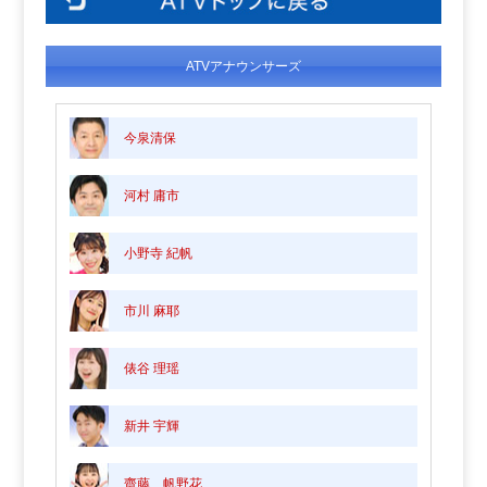
ATVアナウンサーズ
今泉清保
河村 庸市
小野寺 紀帆
市川 麻耶
俵谷 理瑶
新井 宇輝
齋藤 帆野花