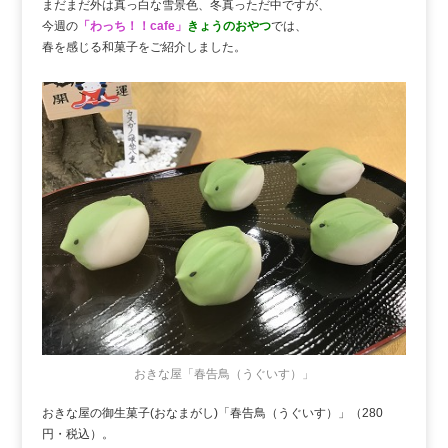
まだまだ外は真っ白な雪景色、冬真っただ中ですが、
今週の
「わっち！！cafe」
きょうのおやつ
では、
春を感じる和菓子をご紹介しました。
おきな屋「春告鳥（うぐいす）」
おきな屋の御生菓子(おなまがし)「春告鳥（うぐいす）」（280
円・税込）。