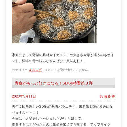
家庭によって野菜の具材やイガメンチの大きさや形が違うのもポイ
ント、津軽の母の味みなさんぜひご賞味あれ！！
カテゴリー:
あなログ
|
コメントは受け付けていません。
青森がもっと好きになる！SDGs特番第３弾
2023年5月11日
by
佐藤 香
去年２回放送したSDGsの教養バラエティ、来週第３弾が放送にな
りますよ～～！！
今回は「大変身しちゃいましたSP」と題して、
廃棄するはずだったものに価値を加えて再生する「アップサイク