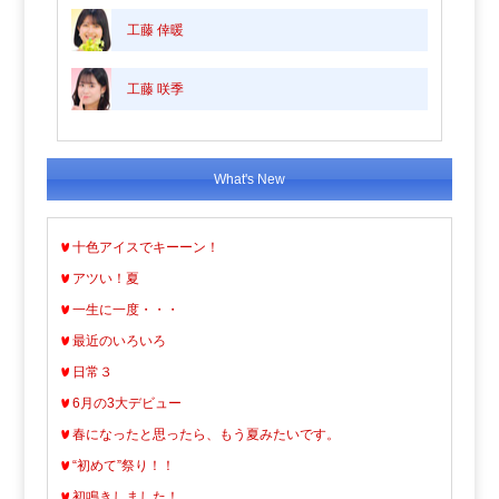
工藤 倖暖
工藤 咲季
What's New
十色アイスでキーーン！
アツい！夏
一生に一度・・・
最近のいろいろ
日常３
6月の3大デビュー
春になったと思ったら、もう夏みたいです。
“初めて”祭り！！
初鳴きしました！