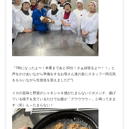
『7時になったよ〜！本番まであと30分！さぁ頑張るよ〜！！』と
声をかけあいながら準備をするお母さん達の姿にスタッフ一同元気
をもらいながら生放送を迎えました(^^)
イカの旨味と野菜のシャキシャキ感がたまらないイガメンチ、揚げ
ている様子を見ているだけでお腹が「グウウウウ～」と鳴ってきま
す（笑）ん～たまらない！