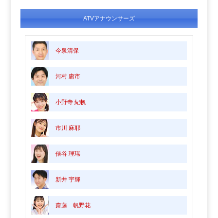
ATVアナウンサーズ
今泉清保
河村 庸市
小野寺 紀帆
市川 麻耶
俵谷 理瑶
新井 宇輝
齋藤 帆野花