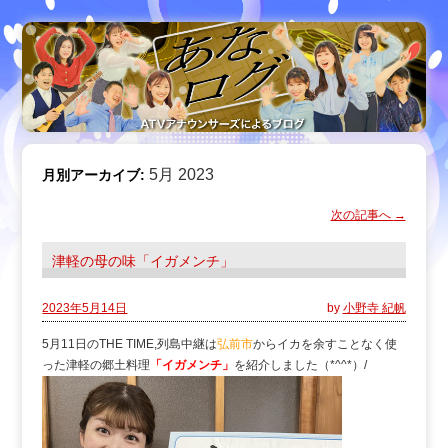
5月 2023
月別アーカイブ:
次の記事へ
→
津軽の母の味「イガメンチ」
2023年5月14日
by
小野寺 紀帆
5月11日のTHE TIME,列島中継は
弘前市
からイカを余すことなく使
った津軽の郷土料理
「イガメンチ」
を紹介しました（*^^*）/