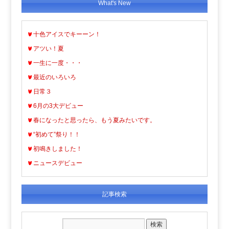
What's New
十色アイスでキーーン！
アツい！夏
一生に一度・・・
最近のいろいろ
日常３
6月の3大デビュー
春になったと思ったら、もう夏みたいです。
“初めて”祭り！！
初鳴きしました！
ニュースデビュー
記事検索