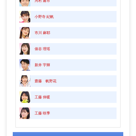
河村 庸市
小野寺 紀帆
市川 麻耶
俵谷 理瑶
新井 宇輝
齋藤 帆野花
工藤 倖暖
工藤 咲季