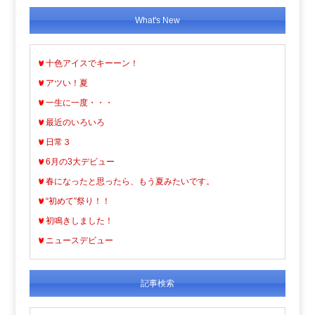
What's New
十色アイスでキーーン！
アツい！夏
一生に一度・・・
最近のいろいろ
日常３
6月の3大デビュー
春になったと思ったら、もう夏みたいです。
“初めて”祭り！！
初鳴きしました！
ニュースデビュー
記事検索