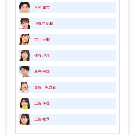
河村 庸市
小野寺 紀帆
市川 麻耶
俵谷 理瑶
新井 宇輝
齋藤 帆野花
工藤 倖暖
工藤 咲季