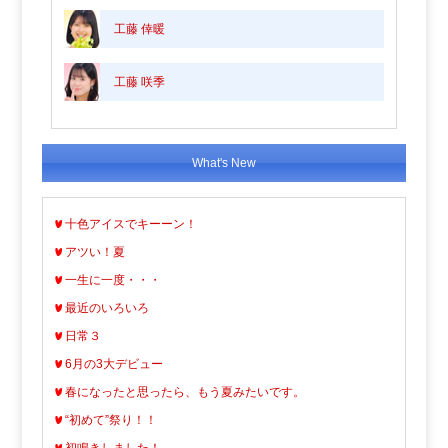
工藤 倖暖
工藤 咲季
What's New
十色アイスでキーーン！
アツい！夏
一生に一度・・・
最近のいろいろ
日常３
6月の3大デビュー
春になったと思ったら、もう夏みたいです。
“初めて”祭り！！
初鳴きしました！