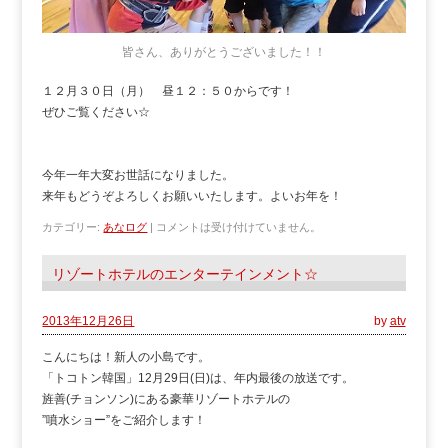
皆さん、ありがとうございました！！
１２月３０日（月） 昼１２：５０からです！
ぜひご覧ください☆
今年一年大変お世話になりました。
来年もどうぞよろしくお願いいたします。よいお年を！
カテゴリー:
あなログ
|
コメントは受け付けていません。
リゾートホテルのエンターテインメント☆
2013年12月26日
by
atv
こんにちは！新人の小島です。
「トコトン韓国」12月29日(日)は、年内最後の放送です。
旌善(チョンソン)にある豪華リゾートホテルの
”噴水ショー”をご紹介します！