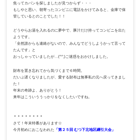
焦ってカバンを探しましたが見つからず・・・
もしやと思い、朝寄ったコンビニに電話をかけてみると、金庫で保
管しているとのことでした！！
どうやらお湯を入れるのに夢中で、豚汁だけ持ってコンビニを出た
ようです。
「全然誰からも連絡がないので、みんなでどうしようかって言って
たんです」と
おっしゃっていましたが…(^^;)ご迷惑をおかけしました。
財布を置き忘れてから気づくまで６時間。
だいぶ遅くなりましたが、愛する財布は無事私の元へ戻ってきまし
た！
年末の奇跡よ、ありがとう！
来年はこういううっかりをなくしたいですね。
＊＊＊＊＊＊＊＊
さて！年末特番があります☆
今月初めにおこなわれた
「第２５回 むつ下北地区綱引大会」