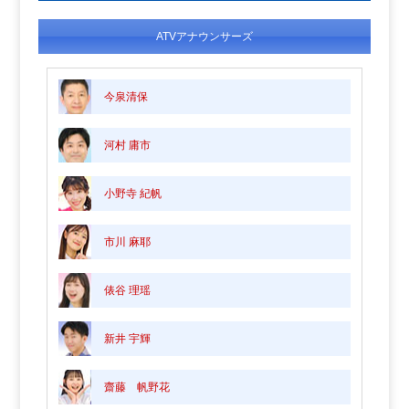
ATVアナウンサーズ
今泉清保
河村 庸市
小野寺 紀帆
市川 麻耶
俵谷 理瑶
新井 宇輝
齋藤 帆野花