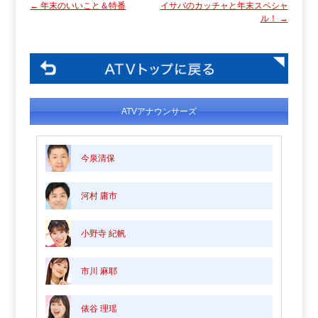
←
年末のいいこと＆特番
イサバのカッチャと年末スペシャ
ル！
→
ATVアナウンサーズ
今泉清保
河村 庸市
小野寺 紀帆
市川 麻耶
俵谷 理瑶