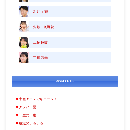
新井 宇輝
齋藤 帆野花
工藤 倖暖
工藤 咲季
What's New
十色アイスでキーーン！
アツい！夏
一生に一度・・・
最近のいろいろ