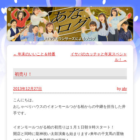
←
年末のいいこと＆特番
イサバのカッチャと年末スペシャ
ル！
→
初売り！
2013年12月27日
by
atv
こんにちは。
おしゃべりハウスのイオンモールつがる柏からの中継を担当した井
手です。
イオンモールつがる柏の初売りは１月１日朝９時スタート！
開店と同時に龍神祝い太鼓演奏も始まります♪来年の干支馬の置物