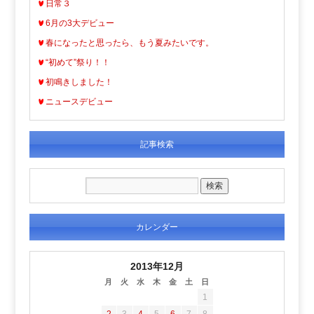
日常３
6月の3大デビュー
春になったと思ったら、もう夏みたいです。
“初めて”祭り！！
初鳴きしました！
ニュースデビュー
記事検索
カレンダー
2013年12月
月
火
水
木
金
土
日
1