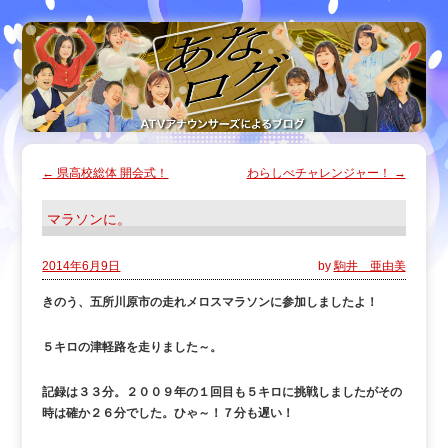
←
県高校総体 開会式！
わらしべチャレンジャー！
→
マラソンに。
2014年6月9日
by
駒井 亜由美
きのう、五所川原市の走れメロスマラソンに参加しましたよ！
５キロの津軽路を走りました～。
記録は３３分。２００９年の１回目も５キロに挑戦しましたがその
時は確か２６分でした。ひゃ～！７分も遅い！