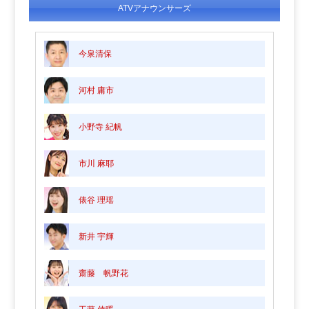
ATVアナウンサーズ
今泉清保
河村 庸市
小野寺 紀帆
市川 麻耶
俵谷 理瑶
新井 宇輝
齋藤 帆野花