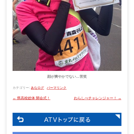
顔が爽やかでない…苦笑
カテゴリー:
あなログ
パーマリンク
←
県高校総体 開会式！
わらしべチャレンジャー！
→