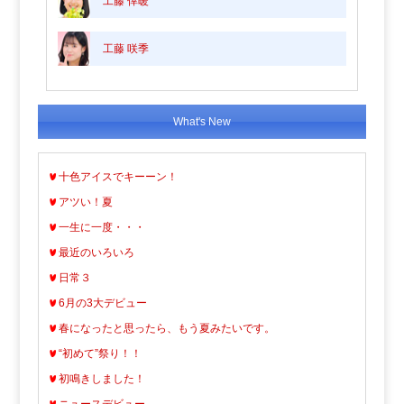
工藤 倖暖
工藤 咲季
What's New
十色アイスでキーーン！
アツい！夏
一生に一度・・・
最近のいろいろ
日常３
6月の3大デビュー
春になったと思ったら、もう夏みたいです。
“初めて”祭り！！
初鳴きしました！
ニュースデビュー