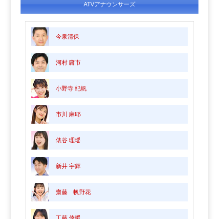
ATVアナウンサーズ
今泉清保
河村 庸市
小野寺 紀帆
市川 麻耶
俵谷 理瑶
新井 宇輝
齋藤 帆野花
工藤 倖暖