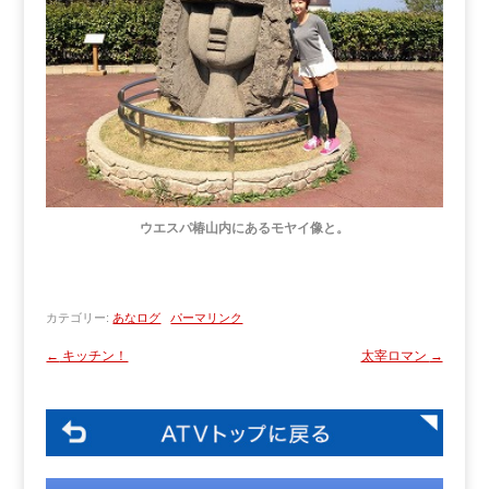
ウエスパ椿山内にあるモヤイ像と。
カテゴリー:
あなログ
パーマリンク
←
キッチン！
太宰ロマン
→