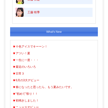
工藤 咲季
What's New
十色アイスでキーーン！
アツい！夏
一生に一度・・・
最近のいろいろ
日常３
6月の3大デビュー
春になったと思ったら、もう夏みたいです。
“初めて”祭り！！
初鳴きしました！
ニュースデビュー