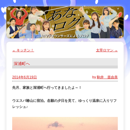
←
キッチン！
太宰ロマン
→
深浦町へ
2014年6月19日
by
駒井 亜由美
先月、家族と深浦町へ行ってきましたよ～！
ウエスパ椿山に宿泊。念願の夕日を見て、ゆっくり温泉に入りリフ
レッシュ♪