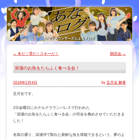
←
冬だ！雪だ！スキーだ！
朗読会
→
深浦のお魚をたらふく食べる会！
2018年2月4日
by
五月女 舞香
五月女です。
2日金曜日にホテルクラウンパレスで行われた
「深浦のお魚をたらふく食べる会」の司会を務めさせていただきま
した！
名前の通り、深浦沖で取れた新鮮な魚を堪能できるという、夢のよ