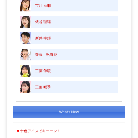
市川 麻耶
俵谷 理瑶
新井 宇輝
齋藤 帆野花
工藤 倖暖
工藤 咲季
What's New
十色アイスでキーーン！