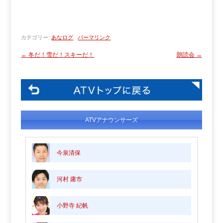
カテゴリー:
あなログ
パーマリンク
←
冬だ！雪だ！スキーだ！
朗読会
→
ATVアナウンサーズ
今泉清保
河村 庸市
小野寺 紀帆