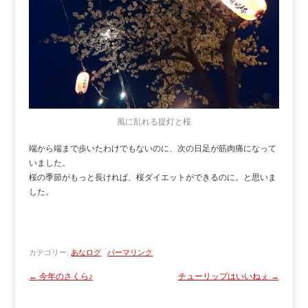
風に乱れる提灯と桜
端から端まで歩いたわけでもないのに、次の日足が筋肉痛になって
いました。
桜の季節がもっと長ければ、桜ダイエットができるのに。と思いま
した。
カテゴリー:
あなログ
パーマリンク
←
今年のさくら♪
チューリップはいいねぇ
→