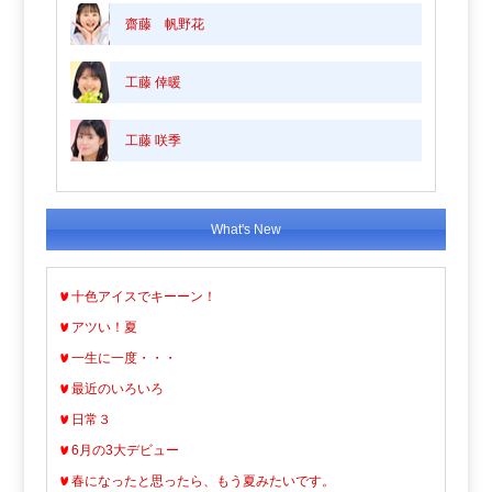
齋藤 帆野花
工藤 倖暖
工藤 咲季
What's New
十色アイスでキーーン！
アツい！夏
一生に一度・・・
最近のいろいろ
日常３
6月の3大デビュー
春になったと思ったら、もう夏みたいです。