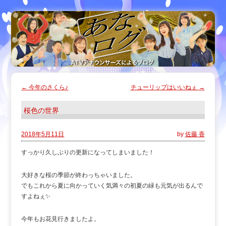
←
今年のさくら♪
チューリップはいいねぇ
→
桜色の世界
2018年5月11日
by
佐藤 香
すっかり久しぶりの更新になってしまいました！
大好きな桜の季節が終わっちゃいました。
でもこれから夏に向かっていく気満々の初夏の緑も元気が出るんで
すよねぇ✨
今年もお花見行きましたよ。