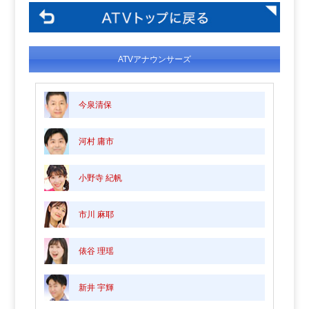
ATVアナウンサーズ
今泉清保
河村 庸市
小野寺 紀帆
市川 麻耶
俵谷 理瑶
新井 宇輝