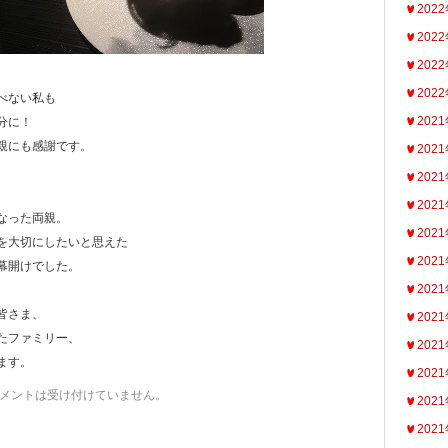
202
202
202
202
べない私も
202
分に！
親にも感謝です。
202
202
、
202
なった両親。
202
を大切にしたいと思えた
202
幕開けでした。
202
皆さま、
202
たファミリー、
202
ます。
202
メントは受け付けていません。
202
202