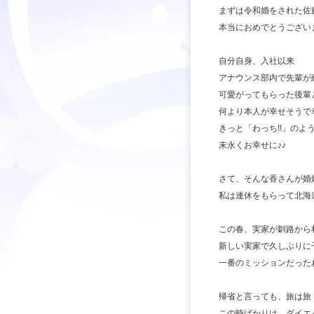
まずは令和婚をされた佐
本当におめでとうござい
自分自身、入社以来
アナウンス部内で先輩が
可愛がってもらった後輩
何より本人が幸せそうで
きっと「わっち!!」の
末永くお幸せに♪♪
さて、そんな香さんが婚
私は連休をもらって北海
この春、実家が釧路から
新しい実家で久しぶりに
一番のミッションだった
帰省と言っても、旅は旅
この時ばかりは、ダイエ