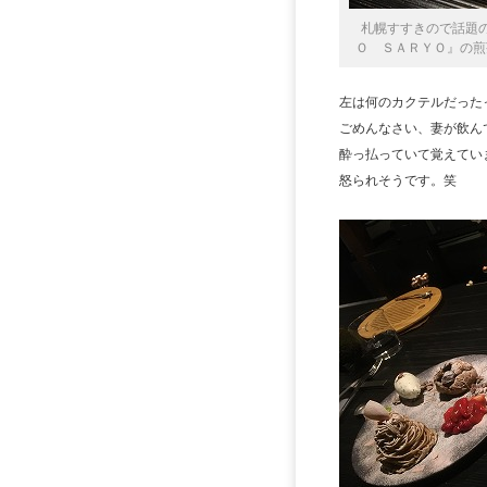
札幌すすきので話題の
Ｏ ＳＡＲＹＯ』の煎
左は何のカクテルだった
ごめんなさい、妻が飲ん
酔っ払っていて覚えてい
怒られそうです。笑