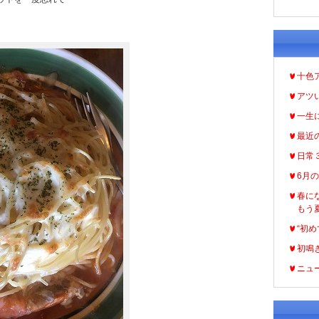
十色
アツ
一生
最近
日常
6月
春に
もう
“初め
初鳴
ニュ