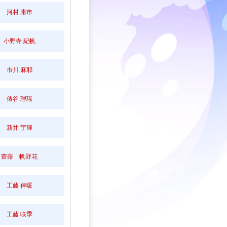
河村 庸市
小野寺 紀帆
市川 麻耶
俵谷 理瑶
新井 宇輝
齋藤 帆野花
工藤 倖暖
工藤 咲季