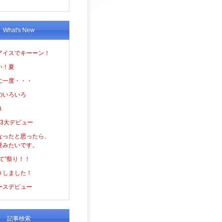
What's New
アイスでキーーン！
い！夏
に一度・・・
のいろいろ
３
の3大デビュー
なったと思ったら、
夏みたいです。
て”祭り！！
きしました！
ースデビュー
記事検索