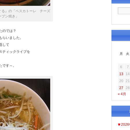
ぐる』の「ペスカトーレ チーズ
ーブン焼き」
たのでは？
もらいました。
題して
スティックライブを
月
火
たです～。
6
7
13
14
20
21
27
28
« 4月
202