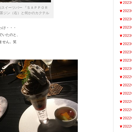
202
スイーツバー 『ＳＡＰＰＯＲ
202
茶ジン（右）と何かのカクテル
202
202
っけ・・・
でいたのと、
202
ません。笑
202
202
202
202
202
202
202
202
202
202
202