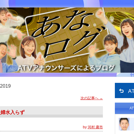
2019
次の記事へ
→
A
夫婦水入らず
by
河村 庸市