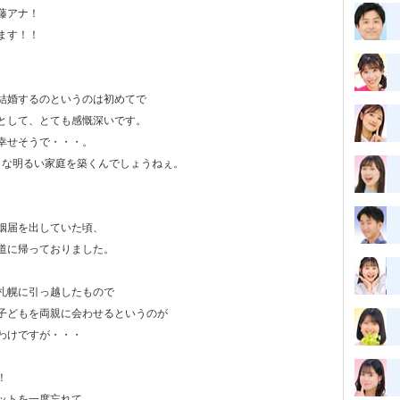
藤アナ！
ます！！
結婚するのというのは初めてで
として、とても感慨深いです。
幸せそうで・・・。
ような明るい家庭を築くんでしょうねぇ。
姻届を出していた頃、
道に帰っておりました。
札幌に引っ越したもので
子どもを両親に会わせるというのが
わけですが・・・
！
ットを一度忘れて