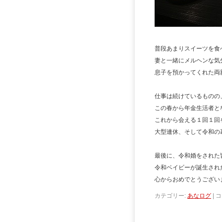
普段あまりスイーツを食
妻と一緒にメルヘンな気
息子を預かってくれた両
仕事は続けているものの
この春から年金生活者と
これから会える１回１回
大型連休、そして令和の
最後に、令和婚をされた
令和ベイビーが誕生され
心からおめでとうござい
カテゴリー:
あなログ
|
コ