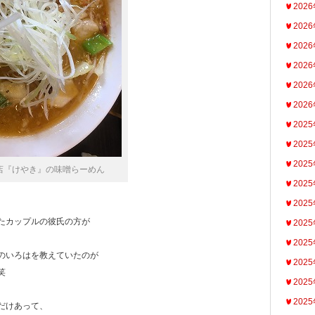
202
202
202
202
202
202
202
202
202
店『けやき』の味噌らーめん
202
202
たカップルの彼氏の方が
202
202
のいろはを教えていたのが
202
笑
202
202
だけあって、