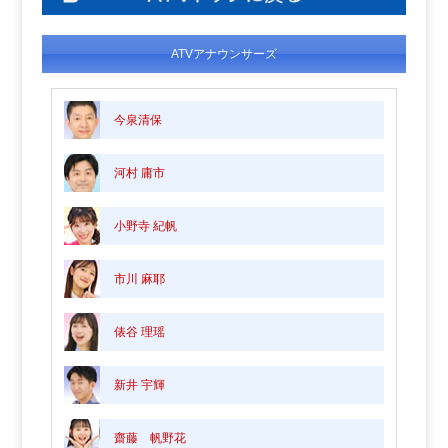
ATVアナウンサーズ
今泉清保
河村 庸市
小野寺 紀帆
市川 麻耶
俵谷 理瑶
新井 宇輝
齋藤 帆野花