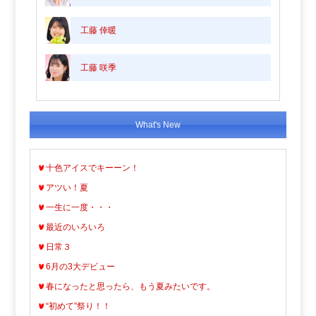
工藤 倖暖
工藤 咲季
What's New
十色アイスでキーーン！
アツい！夏
一生に一度・・・
最近のいろいろ
日常３
6月の3大デビュー
春になったと思ったら、もう夏みたいです。
“初めて”祭り！！