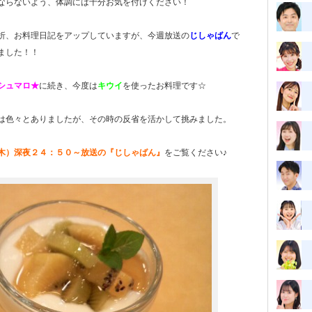
ならないよう、体調には十分お気を付けください！
折、お料理日記をアップしていますが、今週放送の
じしゃばん
で
ました！！
シュマロ★
に続き、今度は
キ
ウ
イ
を使ったお料理です☆
は色々とありましたが、その時の反省を活かして挑みました。
木）深夜２４：５０～放送の『じしゃばん』
をご覧ください♪