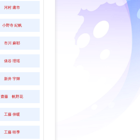
河村 庸市
小野寺 紀帆
市川 麻耶
俵谷 理瑶
新井 宇輝
齋藤 帆野花
工藤 倖暖
工藤 咲季