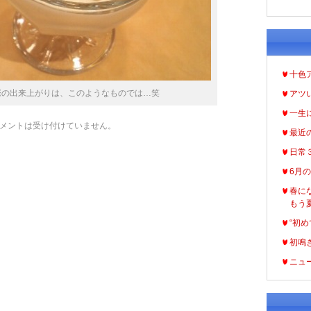
十色
際の出来上がりは、このようなものでは…笑
アツ
一生
メントは受け付けていません。
最近
日常
6月
春に
もう
“初め
初鳴
ニュ