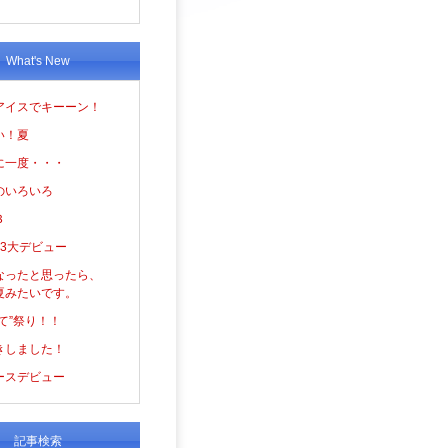
What's New
アイスでキーーン！
い！夏
に一度・・・
のいろいろ
３
の3大デビュー
なったと思ったら、
夏みたいです。
て”祭り！！
きしました！
ースデビュー
記事検索