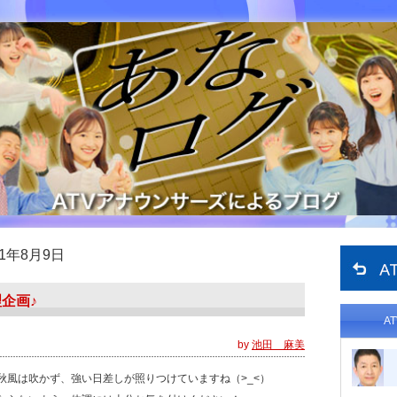
11年8月9日
企画♪
A
by
池田 麻美
秋風は吹かず、強い日差しが照りつけていますね（>_<）