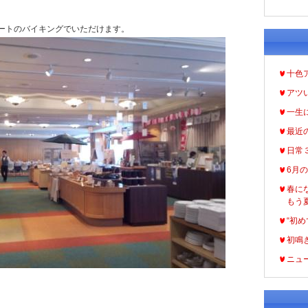
ートのバイキングでいただけます。
十色
アツ
一生
最近
日常
6月
春に
もう
“初め
初鳴
ニュ