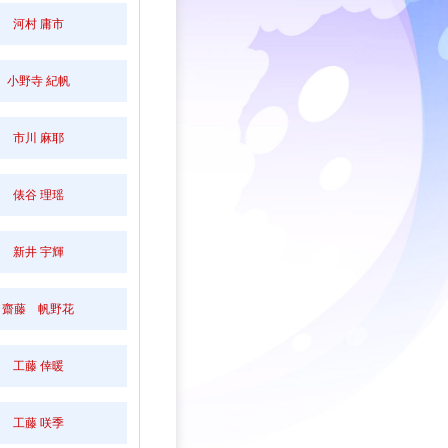
河村 庸市
小野寺 紀帆
市川 麻耶
俵谷 理瑶
新井 宇輝
齋藤 帆野花
工藤 倖暖
工藤 咲季