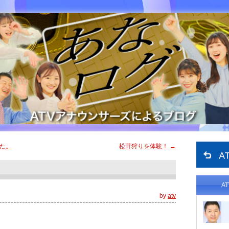
た。
松茸狩りを体験！
→
A
by
atv