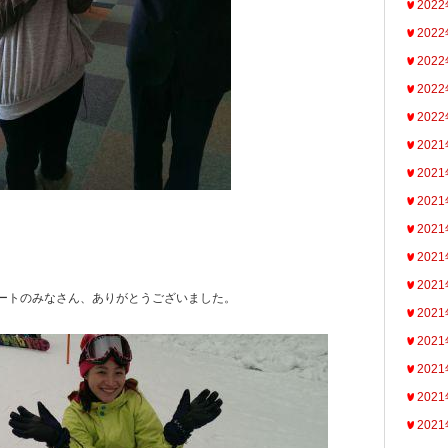
202
202
202
202
202
202
202
202
202
202
202
ートのみなさん、ありがとうございました。
202
202
202
202
202