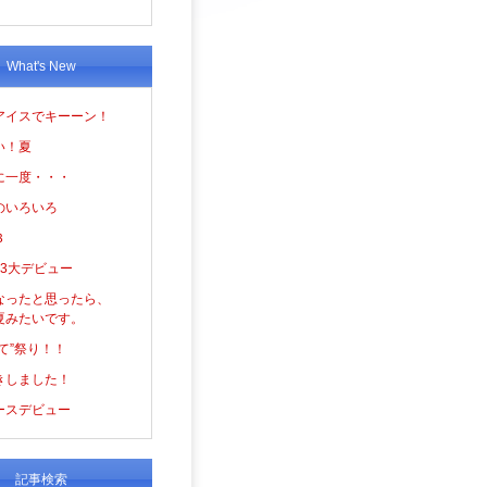
What's New
アイスでキーーン！
い！夏
に一度・・・
のいろいろ
３
の3大デビュー
なったと思ったら、
夏みたいです。
て”祭り！！
きしました！
ースデビュー
記事検索