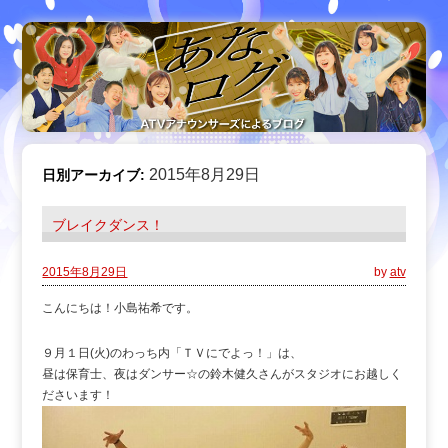
2015年8月29日
日別アーカイブ:
ブレイクダンス！
2015年8月29日
by
atv
こんにちは！小島祐希です。
９月１日(火)のわっち内「ＴＶにでよっ！」は、
昼は保育士、夜はダンサー☆の鈴木健久さんがスタジオにお越しく
ださいます！