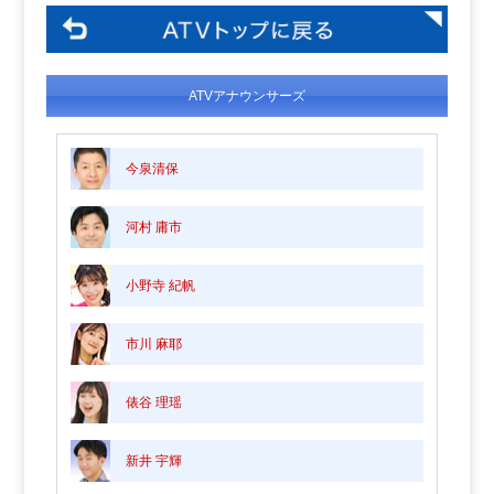
ATVアナウンサーズ
今泉清保
河村 庸市
小野寺 紀帆
市川 麻耶
俵谷 理瑶
新井 宇輝