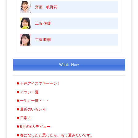
齋藤 帆野花
工藤 倖暖
工藤 咲季
What's New
十色アイスでキーーン！
アツい！夏
一生に一度・・・
最近のいろいろ
日常３
6月の3大デビュー
春になったと思ったら、もう夏みたいです。