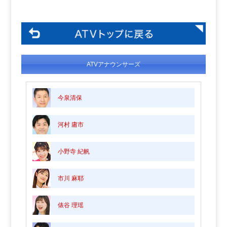
ATVアナウンサーズ
今泉清保
河村 庸市
小野寺 紀帆
市川 麻耶
俵谷 理瑶