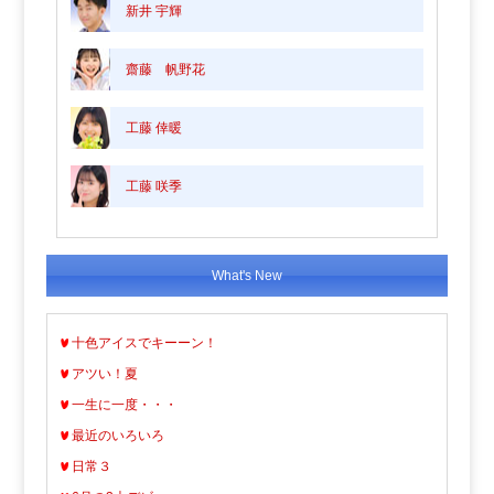
新井 宇輝
齋藤 帆野花
工藤 倖暖
工藤 咲季
What's New
十色アイスでキーーン！
アツい！夏
一生に一度・・・
最近のいろいろ
日常３