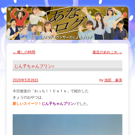
←
癒しの時間
最近のあれこれ
→
じん子ちゃんプリン♪
2020年5月28日
by
池田 麻美
今日放送の「わっち！！Ｃａｆｅ」で紹介した
きょうのおやつは、
新しいスイーツ！
じん子ちゃんプリン♪
でした。