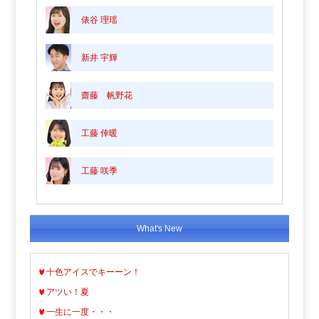
俵谷 理瑶
新井 宇輝
齋藤 帆野花
工藤 倖暖
工藤 咲季
What's New
十色アイスでキーーン！
アツい！夏
一生に一度・・・