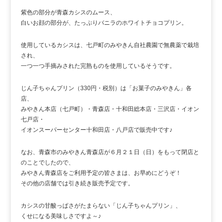
紫色の部分が青森カシスのムース、
白いお顔の部分が、たっぷりバニラのホワイトチョコプリン。
使用しているカシスは、七戸町のみやきん自社農園で無農薬で栽培
され、
一つ一つ手摘みされた完熟ものを使用しているそうです。
じん子ちゃんプリン（330円・税別）は「お菓子のみやきん」各
店、
みやきん本店（七戸町）・青森店・十和田総本店・三沢店・イオン
七戸店・
イオンスーパーセンター十和田店・八戸店で販売中です♪
なお、青森市のみやきん青森店が６月２１日（日）をもって閉店と
のことでしたので、
みやきん青森店をご利用予定の皆さまは、お早めにどうぞ！
その他の店舗では引き続き販売予定です。
カシスの甘酸っぱさがたまらない「じん子ちゃんプリン」、
くせになる美味しさですよ～♪