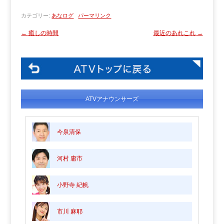
カテゴリー:
あなログ
パーマリンク
←
癒しの時間
最近のあれこれ
→
ATVアナウンサーズ
今泉清保
河村 庸市
小野寺 紀帆
市川 麻耶