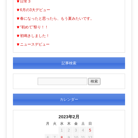
日常３
6月の3大デビュー
春になったと思ったら、もう夏みたいです。
“初めて”祭り！！
初鳴きしました！
ニュースデビュー
記事検索
カレンダー
2023年2月
月
火
水
木
金
土
日
1
2
3
4
5
6
7
8
9
10
11
12