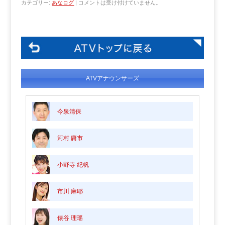
カテゴリー:
あなログ
|
コメントは受け付けていません。
ATVアナウンサーズ
今泉清保
河村 庸市
小野寺 紀帆
市川 麻耶
俵谷 理瑶