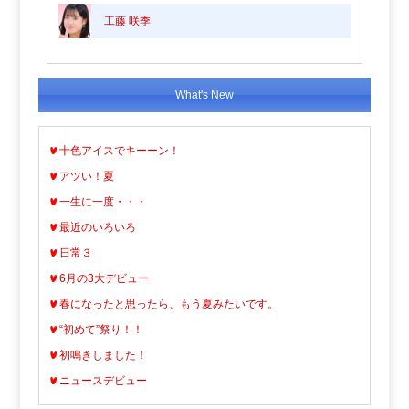
工藤 咲季
What's New
十色アイスでキーーン！
アツい！夏
一生に一度・・・
最近のいろいろ
日常３
6月の3大デビュー
春になったと思ったら、もう夏みたいです。
“初めて”祭り！！
初鳴きしました！
ニュースデビュー