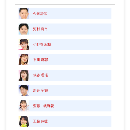
今泉清保
河村 庸市
小野寺 紀帆
市川 麻耶
俵谷 理瑶
新井 宇輝
齋藤 帆野花
工藤 倖暖