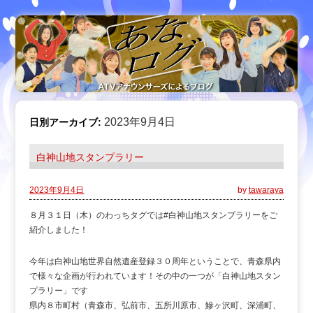
2023年9月4日
日別アーカイブ:
白神山地スタンプラリー
2023年9月4日
by
tawaraya
８月３１日（木）のわっちタグでは#白神山地スタンプラリーをご
紹介しました！
今年は白神山地世界自然遺産登録３０周年ということで、青森県内
で様々な企画が行われています！その中の一つが「白神山地スタン
プラリー」です
県内８市町村（青森市、弘前市、五所川原市、鰺ヶ沢町、深浦町、