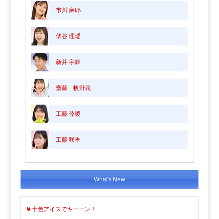
市川 麻耶
俵谷 理瑶
新井 宇輝
齋藤 帆野花
工藤 倖暖
工藤 咲季
What's New
十色アイスでキーーン！