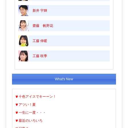
新井 宇輝
齋藤 帆野花
工藤 倖暖
工藤 咲季
What's New
十色アイスでキーーン！
アツい！夏
一生に一度・・・
最近のいろいろ