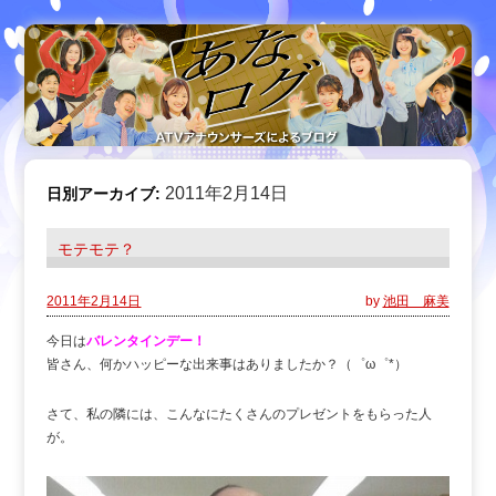
2011年2月14日
日別アーカイブ:
モテモテ？
2011年2月14日
by
池田 麻美
今日は
バレンタインデー！
皆さん、何かハッピーな出来事はありましたか？（゜ω゜*）
さて、私の隣には、こんなにたくさんのプレゼントをもらった人
が。