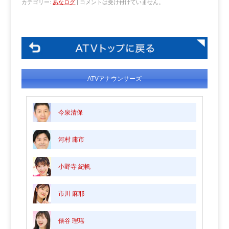
カテゴリー:
あなログ
|
コメントは受け付けていません。
ATVアナウンサーズ
今泉清保
河村 庸市
小野寺 紀帆
市川 麻耶
俵谷 理瑶