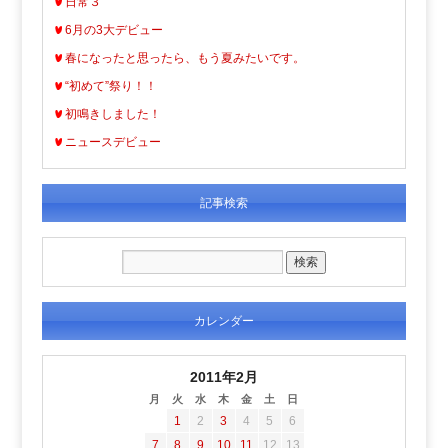
日常３
6月の3大デビュー
春になったと思ったら、もう夏みたいです。
“初めて”祭り！！
初鳴きしました！
ニュースデビュー
記事検索
カレンダー
2011年2月
月
火
水
木
金
土
日
1
2
3
4
5
6
7
8
9
10
11
12
13