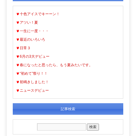
十色アイスでキーーン！
アツい！夏
一生に一度・・・
最近のいろいろ
日常３
6月の3大デビュー
春になったと思ったら、もう夏みたいです。
“初めて”祭り！！
初鳴きしました！
ニュースデビュー
記事検索