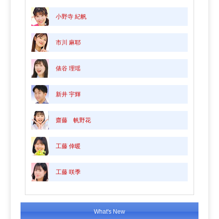
小野寺 紀帆
市川 麻耶
俵谷 理瑶
新井 宇輝
齋藤 帆野花
工藤 倖暖
工藤 咲季
What's New