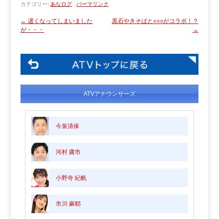
カテゴリー:
あなログ
パーマリンク
←
遅くなってしまいました
黒石やきそばと○○○がコラボ！？
が・・・
→
ATVアナウンサーズ
今泉清保
河村 庸市
小野寺 紀帆
市川 麻耶