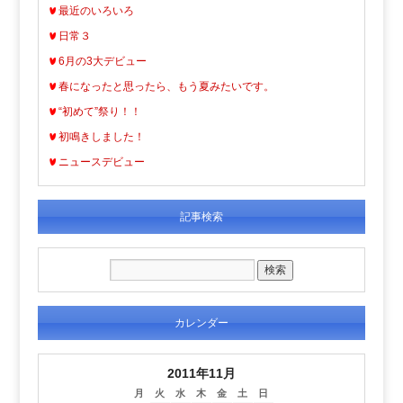
最近のいろいろ
日常３
6月の3大デビュー
春になったと思ったら、もう夏みたいです。
“初めて”祭り！！
初鳴きしました！
ニュースデビュー
記事検索
カレンダー
2011年11月
月
火
水
木
金
土
日