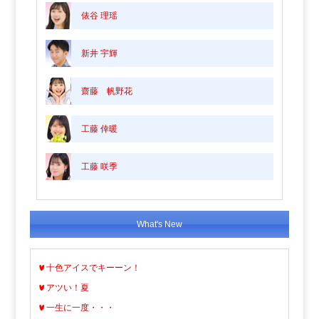
俵谷 理瑶
新井 宇輝
齋藤 帆野花
工藤 倖暖
工藤 咲季
What's New
十色アイスでキーーン！
アツい！夏
一生に一度・・・