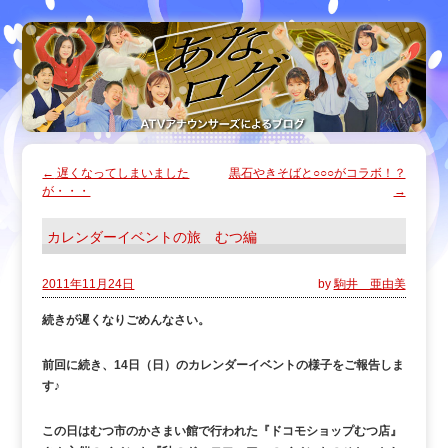
←
遅くなってしまいました
黒石やきそばと○○○がコラボ！？
が・・・
→
カレンダーイベントの旅 むつ編
2011年11月24日
by
駒井 亜由美
続きが遅くなりごめんなさい。
前回に続き、14日（日）のカレンダーイベントの様子をご報告しま
す♪
この日はむつ市のかさまい館で行われた『ドコモショップむつ店』