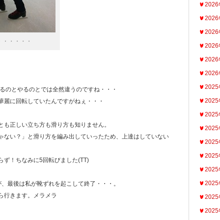
202
202
202
・・・・・・
202
202
202
202
るのとやるのとでは全然違うのですね・・・
202
華麗に回転していたんですがねぇ・・・
202
とも正しい立ち方も滑り方も知りません。
202
ゃない？」と滑り方を編み出していったため、上達はしていない
202
202
ず！ちなみに5回転びました(TT)
202
202
が、最後は私が靴ずれを起こして終了・・・。
ら行きます。メラメラ
202
202