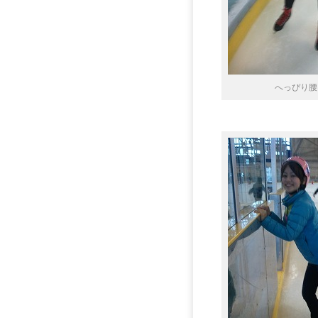
へっぴり腰