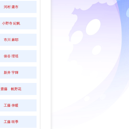
河村 庸市
小野寺 紀帆
市川 麻耶
俵谷 理瑶
新井 宇輝
齋藤 帆野花
工藤 倖暖
工藤 咲季