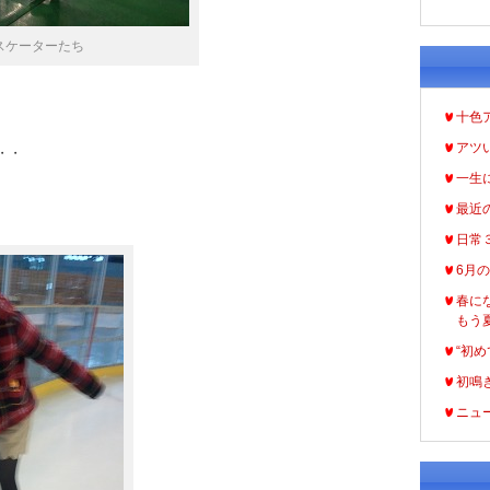
スケーターたち
十色
アツ
・・
一生
最近
日常
6月
春に
もう
“初め
初鳴
ニュ