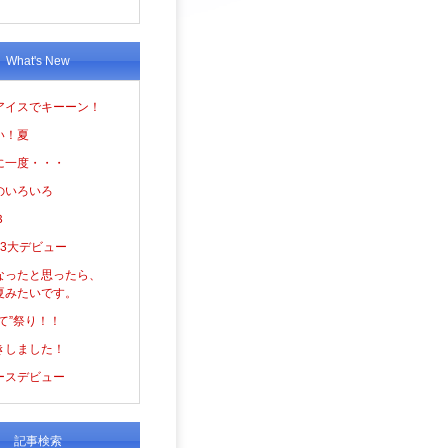
What's New
アイスでキーーン！
い！夏
に一度・・・
のいろいろ
３
の3大デビュー
なったと思ったら、
夏みたいです。
て”祭り！！
きしました！
ースデビュー
記事検索