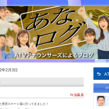
12年2月3日
ー
A
by
佐藤 香
と県営スケート場に行ってきました！