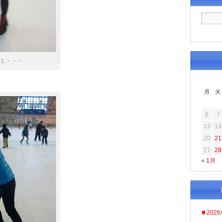
１・・・
月
火
6
7
13
14
20
21
27
28
« 1月
202