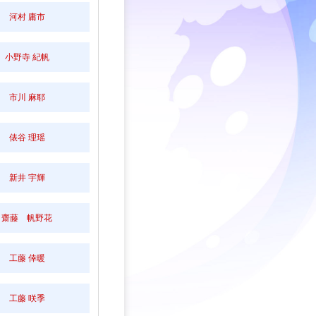
河村 庸市
小野寺 紀帆
市川 麻耶
俵谷 理瑶
新井 宇輝
齋藤 帆野花
工藤 倖暖
工藤 咲季