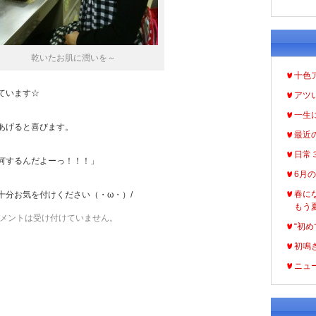
乾いたお肌に潤いを～
十色
ています☆
アツ
一生
あげると喜びます。
最近
日常
何するんだよーっ！！！」
6月
春に
十分お気を付けください（・ω・）/
もう
メントは受け付けていません。
“初め
初鳴
ニュ