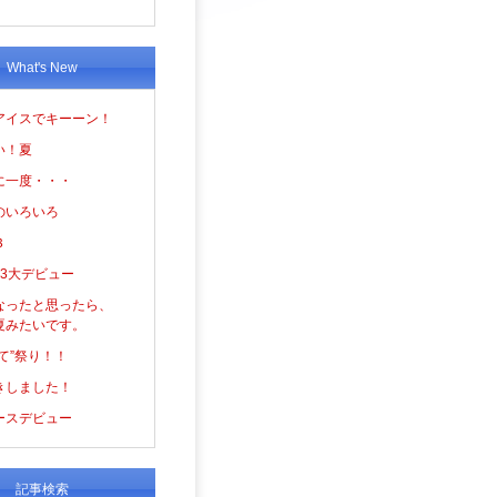
What's New
アイスでキーーン！
い！夏
に一度・・・
のいろいろ
３
の3大デビュー
なったと思ったら、
夏みたいです。
て”祭り！！
きしました！
ースデビュー
記事検索