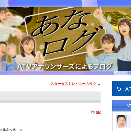
スターダストレビューの夜☆
→
A
by
atv
の勝利を願って…