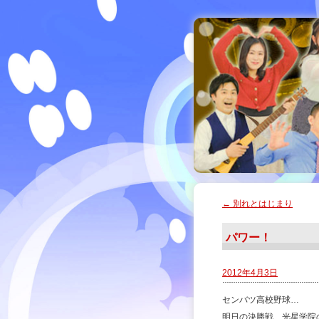
←
別れとはじまり
パワー！
2012年4月3日
センバツ高校野球…
明日の決勝戦、光星学院