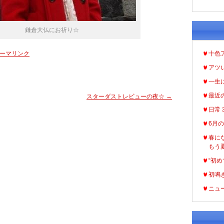
鎌倉大仏にお祈り☆
ーマリンク
十色
アツ
一生
最近
スターダストレビューの夜☆
→
日常
6月
春に
もう
“初め
初鳴
ニュ