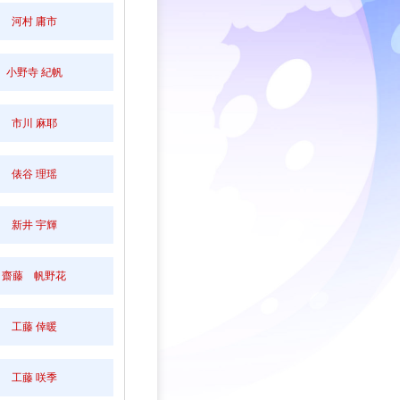
河村 庸市
小野寺 紀帆
市川 麻耶
俵谷 理瑶
新井 宇輝
齋藤 帆野花
工藤 倖暖
工藤 咲季