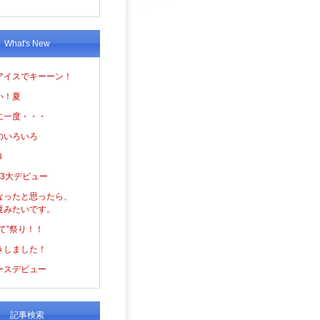
What's New
アイスでキーーン！
い！夏
に一度・・・
のいろいろ
３
の3大デビュー
なったと思ったら、
夏みたいです。
て”祭り！！
きしました！
ースデビュー
記事検索