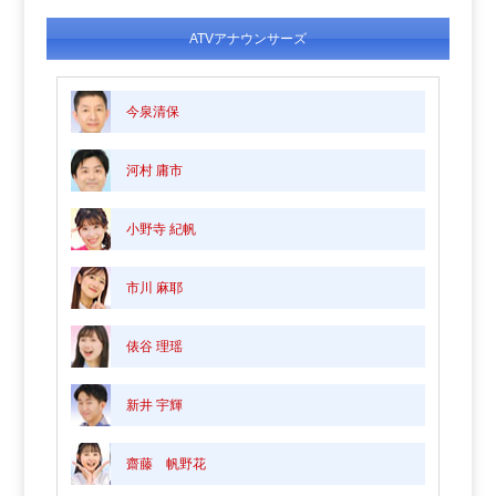
ATVアナウンサーズ
今泉清保
河村 庸市
小野寺 紀帆
市川 麻耶
俵谷 理瑶
新井 宇輝
齋藤 帆野花