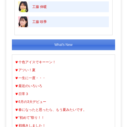
工藤 倖暖
工藤 咲季
What's New
十色アイスでキーーン！
アツい！夏
一生に一度・・・
最近のいろいろ
日常３
6月の3大デビュー
春になったと思ったら、もう夏みたいです。
“初めて”祭り！！
初鳴きしました！