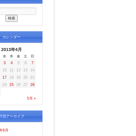
カレンダー
2013年4月
水
木
金
土
日
3
4
5
6
7
10
11
12
13
14
17
18
19
20
21
24
25
26
27
28
5月 »
月別アーカイブ
6年8月