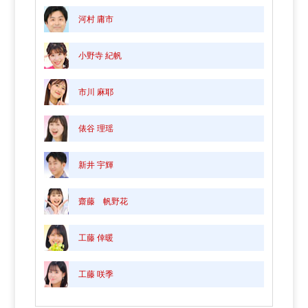
河村 庸市
小野寺 紀帆
市川 麻耶
俵谷 理瑶
新井 宇輝
齋藤 帆野花
工藤 倖暖
工藤 咲季