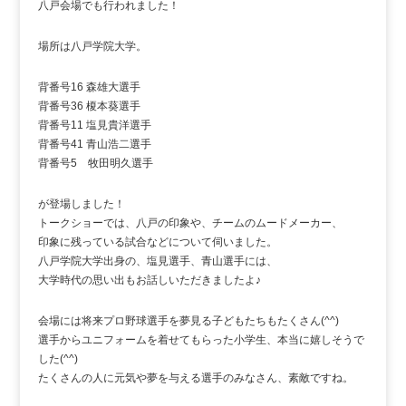
八戸会場でも行われました！
場所は八戸学院大学。
背番号16 森雄大選手
背番号36 榎本葵選手
背番号11 塩見貴洋選手
背番号41 青山浩二選手
背番号5 牧田明久選手
が登場しました！
トークショーでは、八戸の印象や、チームのムードメーカー、
印象に残っている試合などについて伺いました。
八戸学院大学出身の、塩見選手、青山選手には、
大学時代の思い出もお話しいただきましたよ♪
会場には将来プロ野球選手を夢見る子どもたちもたくさん(^^)
選手からユニフォームを着せてもらった小学生、本当に嬉しそうで
した(^^)
たくさんの人に元気や夢を与える選手のみなさん、素敵ですね。