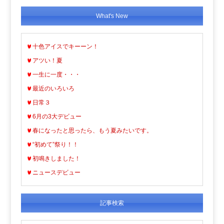
What's New
十色アイスでキーーン！
アツい！夏
一生に一度・・・
最近のいろいろ
日常３
6月の3大デビュー
春になったと思ったら、もう夏みたいです。
“初めて”祭り！！
初鳴きしました！
ニュースデビュー
記事検索