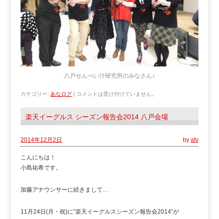
八戸せんべい汁研究所のみなさん♪
カテゴリー:
あなログ
|
コメントは受け付けていません。
楽天イーグルス シーズン報告会2014 八戸会場
2014年12月2日
by
atv
こんにちは！
小島祐希です。
加藤アナウンサーに続きまして…
11月24日(月・祝)に”楽天イーグルスシーズン報告会2014″が