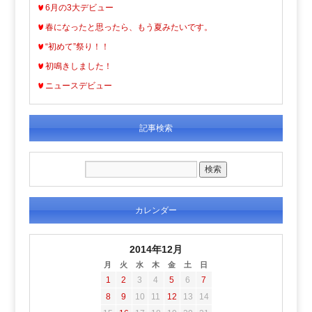
6月の3大デビュー
春になったと思ったら、もう夏みたいです。
“初めて”祭り！！
初鳴きしました！
ニュースデビュー
記事検索
カレンダー
2014年12月
月
火
水
木
金
土
日
1
2
3
4
5
6
7
8
9
10
11
12
13
14