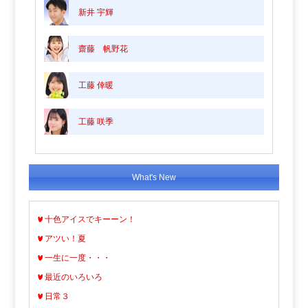
新井 宇輝
齋藤 帆野花
工藤 倖暖
工藤 咲季
What's New
十色アイスでキーーン！
アツい！夏
一生に一度・・・
最近のいろいろ
日常３