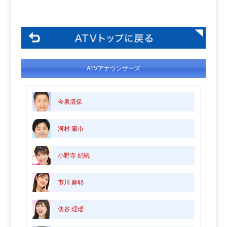
ATVアナウンサーズ
今泉清保
河村 庸市
小野寺 紀帆
市川 麻耶
俵谷 理瑶