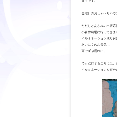
井手です。
金曜日のおしゃべりハウ
ただしとあさみの出張応
小岩井農場に行ってきま
イルミネーション取り付
あいにくのお天気…
雨でずぶ濡れに。
でも点灯するころには、
イルミネーションを存分