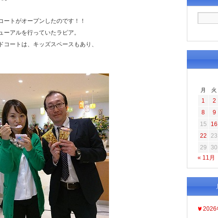
コートがオープンしたのです！！
ューアルを行っていたラピア。
ドコートは、キッズスペースもあり、
月
火
1
2
8
9
15
16
22
23
29
30
« 11月
202