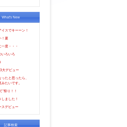
What's New
アイスでキーーン！
い！夏
に一度・・・
のいろいろ
３
の3大デビュー
なったと思ったら、
夏みたいです。
て”祭り！！
きしました！
ースデビュー
記事検索