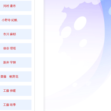
河村 庸市
小野寺 紀帆
市川 麻耶
俵谷 理瑶
新井 宇輝
齋藤 帆野花
工藤 倖暖
工藤 咲季