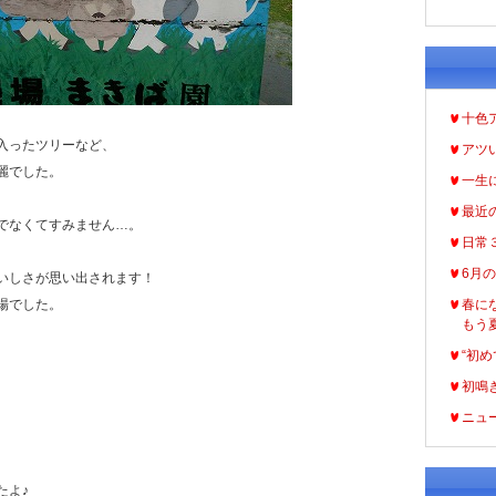
十色
入ったツリーなど、
アツ
麗でした。
一生
最近
でなくてすみません…。
日常
6月
いしさが思い出されます！
場でした。
春に
もう
“初め
初鳴
ニュ
たよ♪