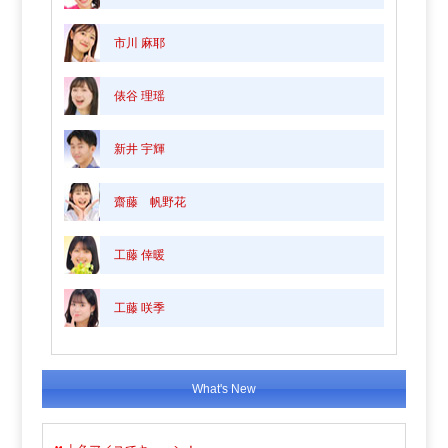
市川 麻耶
俵谷 理瑶
新井 宇輝
齋藤 帆野花
工藤 倖暖
工藤 咲季
What's New