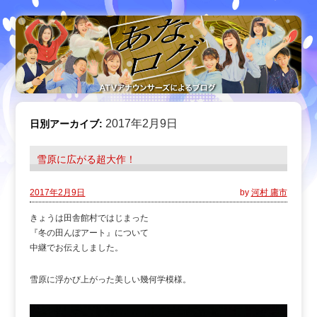
2017年2月9日
日別アーカイブ:
雪原に広がる超大作！
2017年2月9日
by
河村 庸市
きょうは田舎館村ではじまった
『冬の田んぼアート』について
中継でお伝えしました。
雪原に浮かび上がった美しい幾何学模様。