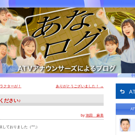
ラクターが！
ありがとうございました！
→
ください♪
A
by
池田 麻美
しておりました（^^;）