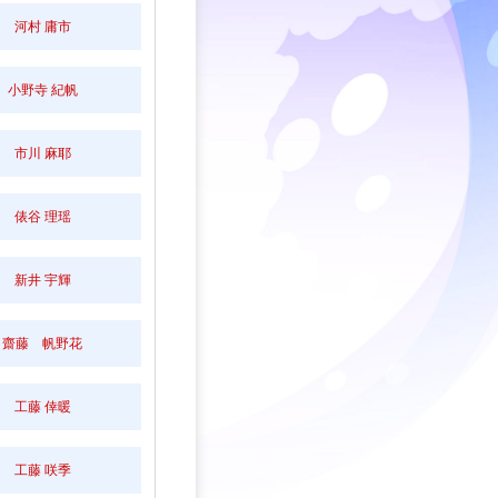
河村 庸市
小野寺 紀帆
市川 麻耶
俵谷 理瑶
新井 宇輝
齋藤 帆野花
工藤 倖暖
工藤 咲季