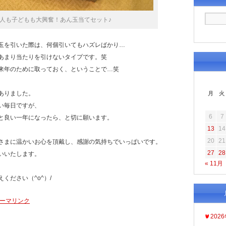
人も子どもも大興奮！あん玉当てセット♪
玉を引いた際は、何個引いてもハズレばかり…
あまり当たりを引けないタイプです。笑
来年のために取っておく、ということで…笑
ありました。
月
火
い毎日ですが、
6
7
と良い一年になったら、と切に願います。
13
14
20
21
さまに温かいお心を頂戴し、感謝の気持ちでいっぱいです。
27
28
いいたします。
« 11月
ください（^o^）/
ーマリンク
202