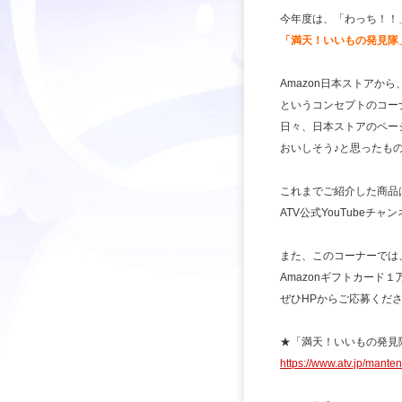
今年度は、「わっち！！
「満天！いいもの発見隊
Amazon日本ストアか
というコンセプトのコー
日々、日本ストアのペー
おいしそう♪と思ったも
これまでご紹介した商品
ATV公式YouTube
また、このコーナーでは
Amazonギフトカード
ぜひHPからご応募くだ
★「満天！いいもの発見
https://www.atv.jp/mante