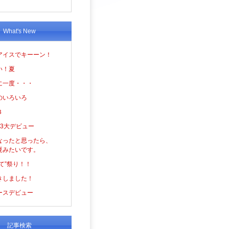
What's New
アイスでキーーン！
い！夏
に一度・・・
のいろいろ
３
の3大デビュー
なったと思ったら、
夏みたいです。
て”祭り！！
きしました！
ースデビュー
記事検索