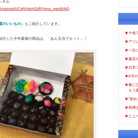
ャンネル
om/channel/UCdNYphHZdRYjpys_gwofUNQ
森のいいもの」
もご紹介しています。
十色
紹介した今年最後の商品は、「あん玉当てセット」！
アツ
一生
最近
日常
6月
春に
もう
“初め
初鳴
ニュ