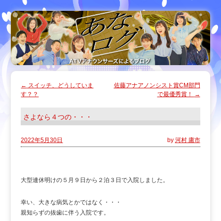
←
スイッチ、どうしていま
佐藤アナアノンシスト賞CM部門
す？？
で最優秀賞！
→
さよなら４つの・・・
2022年5月30日
by
河村 庸市
大型連休明けの５月９日から２泊３日で入院しました。
幸い、大きな病気とかではなく・・・
親知らずの抜歯に伴う入院です。