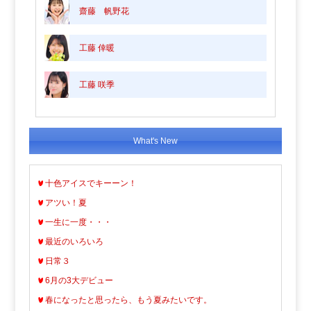
齋藤 帆野花
工藤 倖暖
工藤 咲季
What's New
十色アイスでキーーン！
アツい！夏
一生に一度・・・
最近のいろいろ
日常３
6月の3大デビュー
春になったと思ったら、もう夏みたいです。