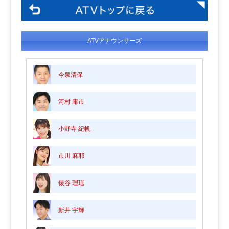
ATVアナウンサーズ
今泉清保
河村 庸市
小野寺 紀帆
市川 麻耶
俵谷 理瑶
新井 宇輝