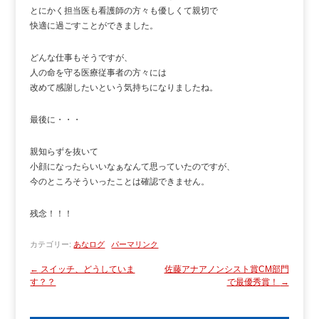
とにかく担当医も看護師の方々も優しくて親切で
快適に過ごすことができました。
どんな仕事もそうですが、
人の命を守る医療従事者の方々には
改めて感謝したいという気持ちになりましたね。
最後に・・・
親知らずを抜いて
小顔になったらいいなぁなんて思っていたのですが、
今のところそういったことは確認できません。
残念！！！
カテゴリー:
あなログ
パーマリンク
←
スイッチ、どうしていま
佐藤アナアノンシスト賞CM部門
す？？
で最優秀賞！
→