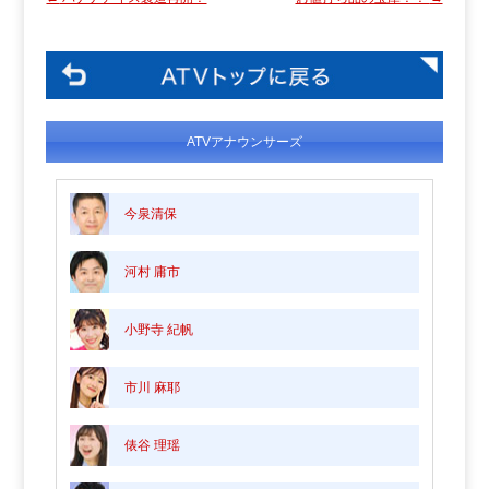
ATVアナウンサーズ
今泉清保
河村 庸市
小野寺 紀帆
市川 麻耶
俵谷 理瑶