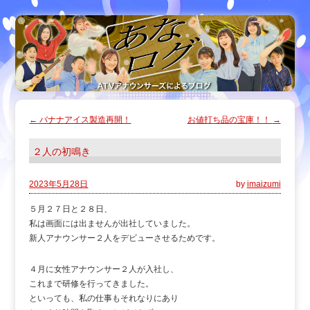
←
バナナアイス製造再開！
お値打ち品の宝庫！！
→
２人の初鳴き
2023年5月28日
by
imaizumi
５月２７日と２８日、
私は画面には出ませんが出社していました。
新人アナウンサー２人をデビューさせるためです。
４月に女性アナウンサー２人が入社し、
これまで研修を行ってきました。
といっても、私の仕事もそれなりにあり