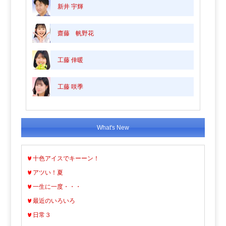
新井 宇輝
齋藤 帆野花
工藤 倖暖
工藤 咲季
What's New
十色アイスでキーーン！
アツい！夏
一生に一度・・・
最近のいろいろ
日常３