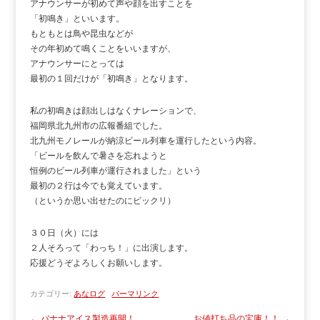
アナウンサーが初めて声や顔を出すことを
「初鳴き」といいます。
もともとは鳥や昆虫などが
その年初めて鳴くことをいいますが、
アナウンサーにとっては
最初の１回だけが「初鳴き」となります。
私の初鳴きは顔出しはなくナレーションで、
福岡県北九州市の広報番組でした。
北九州モノレールが納涼ビール列車を運行したという内容。
「ビールを飲んで暑さを忘れようと
恒例のビール列車が運行されました」という
最初の２行は今でも覚えています。
（というか思い出せたのにビックリ）
３０日（火）には
２人そろって「わっち！」に出演します。
応援どうぞよろしくお願いします。
カテゴリー:
あなログ
パーマリンク
←
バナナアイス製造再開！
お値打ち品の宝庫！！
→