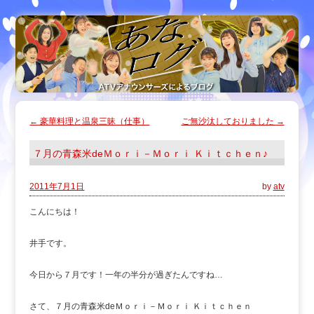
←
豪華料理と温泉三昧（仕事）
ご無沙汰しておりました
→
７月の青森米deＭｏｒｉ－Ｍｏｒｉ Ｋｉｔｃｈｅｎ♪
2011年7月1日
by
atv
こんにちは！
井手です。
今日から７月です！一年の半分が過ぎたんですね…
さて、７月の青森米deＭｏｒｉ－Ｍｏｒｉ Ｋｉｔｃｈｅｎ