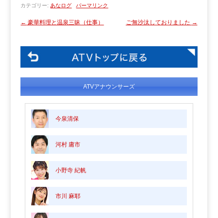
カテゴリー:
あなログ
パーマリンク
←
豪華料理と温泉三昧（仕事）
ご無沙汰しておりました
→
ATVアナウンサーズ
今泉清保
河村 庸市
小野寺 紀帆
市川 麻耶