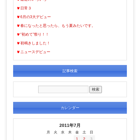
日常３
6月の3大デビュー
春になったと思ったら、もう夏みたいです。
“初めて”祭り！！
初鳴きしました！
ニュースデビュー
記事検索
カレンダー
2011年7月
月
火
水
木
金
土
日
1
2
3