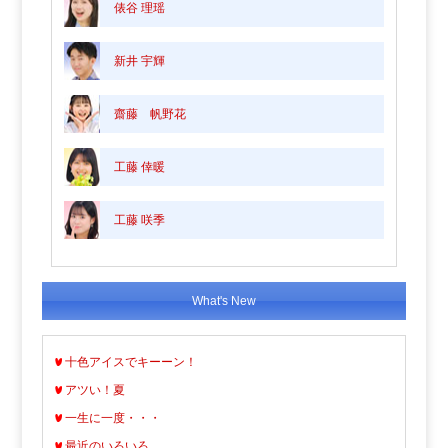
俵谷 理瑶
新井 宇輝
齋藤 帆野花
工藤 倖暖
工藤 咲季
What's New
十色アイスでキーーン！
アツい！夏
一生に一度・・・
最近のいろいろ