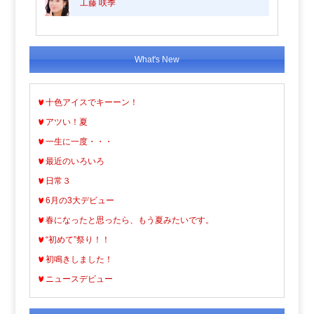
工藤 咲季
What's New
十色アイスでキーーン！
アツい！夏
一生に一度・・・
最近のいろいろ
日常３
6月の3大デビュー
春になったと思ったら、もう夏みたいです。
“初めて”祭り！！
初鳴きしました！
ニュースデビュー