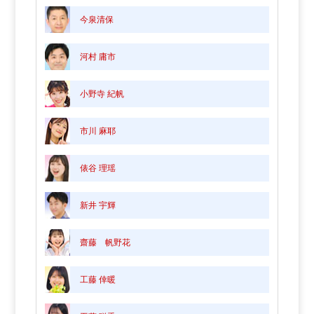
今泉清保
河村 庸市
小野寺 紀帆
市川 麻耶
俵谷 理瑶
新井 宇輝
齋藤 帆野花
工藤 倖暖