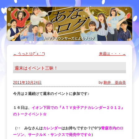
←
うっとり(*´ｪ｀*)
来週は・・・
→
週末はイベント三昧！
2011年10月24日
by
駒井 亜由美
今月は２週続けて週末のイベントに参加です♪
１６日は、
イオン下田での『ＡＴＶ女子アナカレンダー２０１２』
のトークイベント☆
（↑↑ みなさんは
カレンダー
はお持ちですか？(^0^)/
青森市内のロ
ーソン、サークルＫ・サンクスで発売中です
☆
）