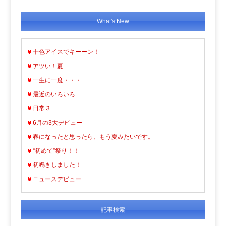
What's New
十色アイスでキーーン！
アツい！夏
一生に一度・・・
最近のいろいろ
日常３
6月の3大デビュー
春になったと思ったら、もう夏みたいです。
“初めて”祭り！！
初鳴きしました！
ニュースデビュー
記事検索