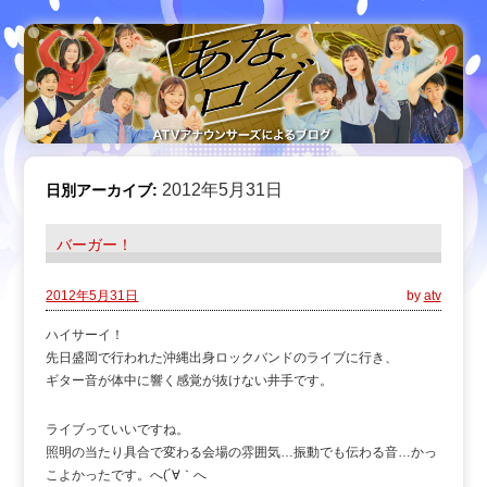
2012年5月31日
日別アーカイブ:
バーガー！
2012年5月31日
by
atv
ハイサーイ！
先日盛岡で行われた沖縄出身ロックバンドのライブに行き、
ギター音が体中に響く感覚が抜けない井手です。
ライブっていいですね。
照明の当たり具合で変わる会場の雰囲気…振動でも伝わる音…かっ
こよかったです。へ(´∀｀へ