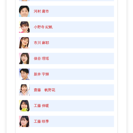
河村 庸市
小野寺 紀帆
市川 麻耶
俵谷 理瑶
新井 宇輝
齋藤 帆野花
工藤 倖暖
工藤 咲季