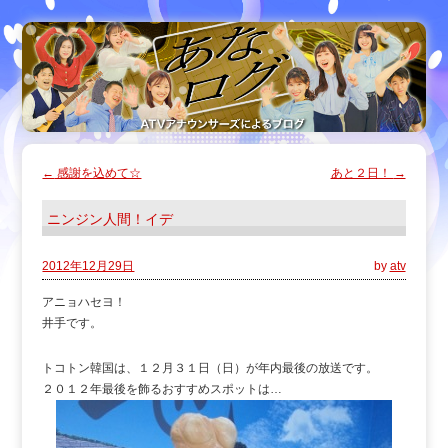
←
感謝を込めて☆
あと２日！
→
ニンジン人間！イデ
2012年12月29日
by
atv
アニョハセヨ！
井手です。
トコトン韓国は、１２月３１日（日）が年内最後の放送です。
２０１２年最後を飾るおすすめスポットは…