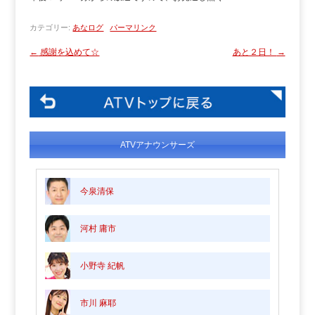
カテゴリー:
あなログ
パーマリンク
←
感謝を込めて☆
あと２日！
→
ATVアナウンサーズ
今泉清保
河村 庸市
小野寺 紀帆
市川 麻耶