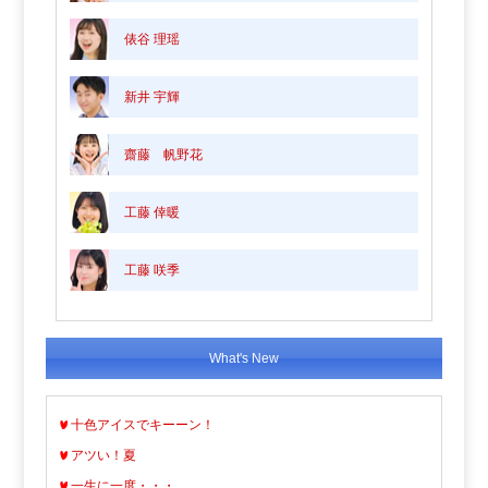
俵谷 理瑶
新井 宇輝
齋藤 帆野花
工藤 倖暖
工藤 咲季
What's New
十色アイスでキーーン！
アツい！夏
一生に一度・・・