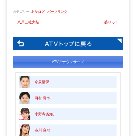
カテゴリー:
あなログ
パーマリンク
←
八戸三社大祭
盛りっ！
→
ATVアナウンサーズ
今泉清保
河村 庸市
小野寺 紀帆
市川 麻耶