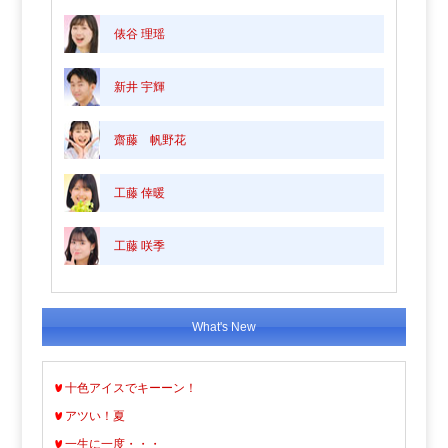
俵谷 理瑶
新井 宇輝
齋藤 帆野花
工藤 倖暖
工藤 咲季
What's New
十色アイスでキーーン！
アツい！夏
一生に一度・・・