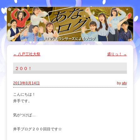
←
八戸三社大祭
盛りっ！
→
２００！
2013年8月14日
by
atv
こんにちは！
井手です。
気がつけば…
井手ブログ２００回目です☆