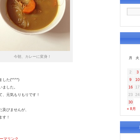
今朝、カレーに変身！
月
火
2
3
た(*^^*)
9
10
いました。
16
17
て、元気もりもりです！
23
24
30
« 8月
だ及びませんが、
ます！
ーマリンク