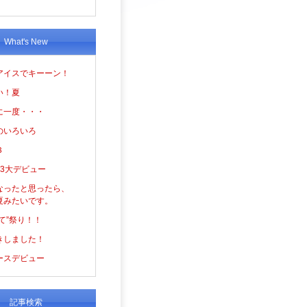
What's New
アイスでキーーン！
い！夏
に一度・・・
のいろいろ
３
の3大デビュー
なったと思ったら、
夏みたいです。
て”祭り！！
きしました！
ースデビュー
記事検索