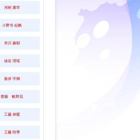
河村 庸市
小野寺 紀帆
市川 麻耶
俵谷 理瑶
新井 宇輝
齋藤 帆野花
工藤 倖暖
工藤 咲季