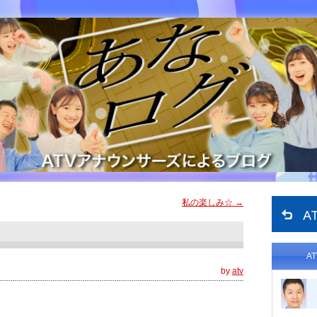
私の楽しみ☆
→
A
by
atv