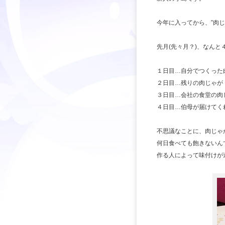
今年に入ってから、”肉じゃ
先月(先々月？)、なんと４
１日目…自分でつくった
２日目…残りの肉じゃが
３日目…会社の食堂の肉
４日目…伯母が届けてく
不思議なことに、肉じゃ
何日食べても飽きないん
作る人によって味付けが