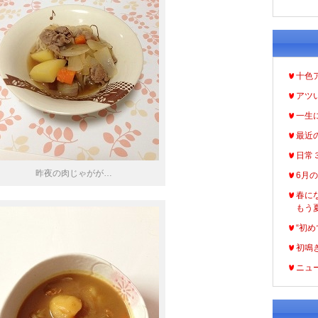
十色
アツ
一生
最近
日常
昨夜の肉じゃがが…
6月
春に
もう
“初め
初鳴
ニュ