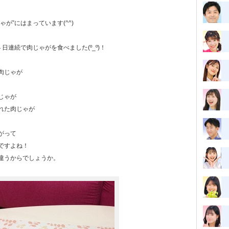
が”にはまっています(^^)
日連続で肉じゃがを食べました(º_º)！
肉じゃが
じゃが
れた肉じゃが
がって
ですよね！
違うからでしょうか。